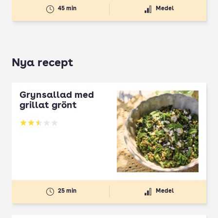
45 min
Medel
Nya recept
Grynsallad med
grillat grönt
Betyg: 2.5 av 5
25 min
Medel