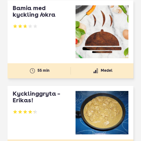
Bamia med
kyckling /okra
Betyg: 2.81 av 5
55 min
Medel
Kycklinggryta –
Erikas!
Betyg: 4.25 av 5