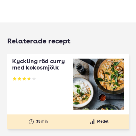
Relaterade recept
Kyckling röd curry
med kokosmjölk
Betyg: 3.71 av 5
35 min
Medel