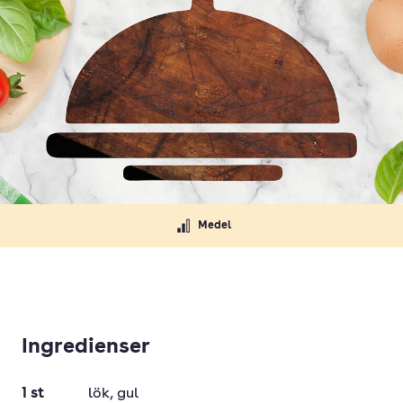
Medel
Ingredienser
1
st
lök
, gul