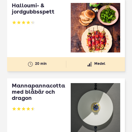
Halloumi- &
jordgubbsspett
Betyg: 4.3 av 5
20 min
Medel
Mannapannacotta
med blåbär och
dragon
Betyg: 4.5 av 5