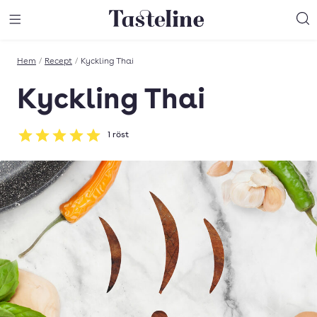
Till Tastelines startsida
äng meny
Öppna meny
Sö
Hem
/
Recept
/
Kyckling Thai
Kyckling Thai
1
röst
Betyg: 5 av 5