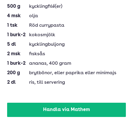
500
g
kycklingfilé(er)
4
msk
olja
1
tsk
Röd currypasta
1
burk-2
kokosmjölk
5
dl
kycklingbuljong
2
msk
fisksås
1
burk-2
ananas
, 400 gram
200
g
brytbönor
, eller paprika eller minimajs
2
dl
ris
, till servering
Handla via Mathem