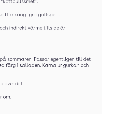
n ”köttbullssmet”.
iffar kring fyra grillspett.
och indirekt värme tills de är
 på sommaren. Passar egentligen till det
d färg i salladen. Kärna ur gurkan och
ö över dill.
ör om.