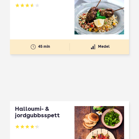
Betyg: 3.58 av 5
45 min
Medel
Halloumi- &
jordgubbsspett
Betyg: 4.3 av 5