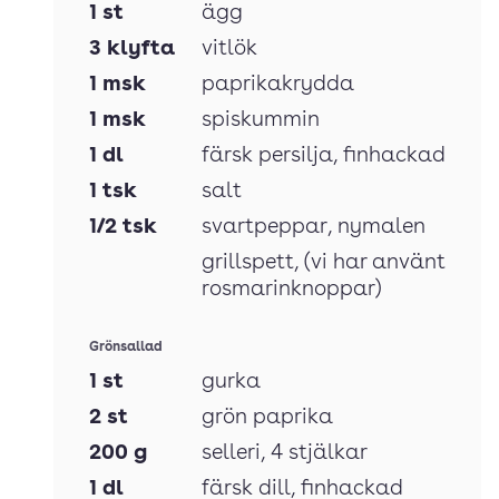
1
st
ägg
3
klyfta
vitlök
1
msk
paprikakrydda
1
msk
spiskummin
1
dl
färsk persilja
, finhackad
1
tsk
salt
1/2
tsk
svartpeppar
, nymalen
grillspett
, (vi har använt
rosmarinknoppar)
Grönsallad
1
st
gurka
2
st
grön paprika
200
g
selleri
, 4 stjälkar
1
dl
färsk dill
, finhackad