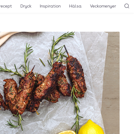
recept
Dryck
Inspiration
Hälsa
Veckomenyer
Sö