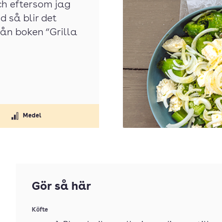
ch eftersom jag
 så blir det
rån boken “Grilla
Medel
Gör så här
Köfte