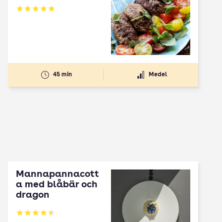
Betyg: 5 av 5
45 min
Medel
Mannapannacott
a med blåbär och
dragon
Betyg: 4.5 av 5