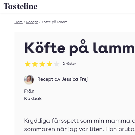
Till Tastelines startsida
Hem
/
Recept
/
Köfte på lamm
Köfte på lamm
2
röster
Betyg: 4 av 5
Recept av
Jessica Frej
Från
Kokbok
Kryddiga färsspett som min mamma of
sommaren när jag var liten. Hon bruk