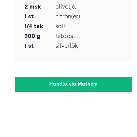
2
msk
olivolja
1
st
citron(er)
1/4
tsk
salt
300
g
fetaost
1
st
silverlök
Handla via Mathem