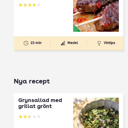
Betyg: 3.71 av 5
23 min
Medel
Vintips
Nya recept
Grynsallad med
grillat grönt
Betyg: 2.5 av 5