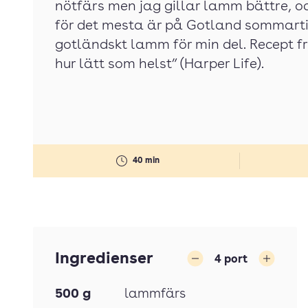
nötfärs men jag gillar lamm bättre, o
för det mesta är på Gotland sommartid
gotländskt lamm för min del. Recept f
hur lätt som helst” (Harper Life).
40 min
Ingredienser
4
port
Minska
Öka
500
g
lammfärs