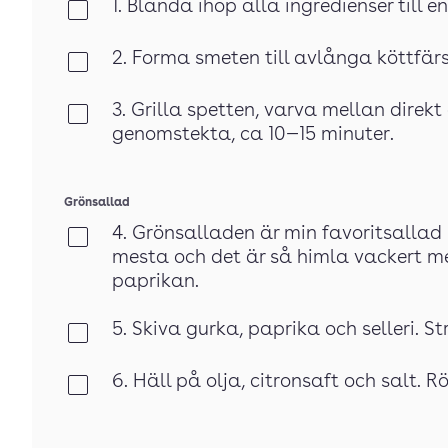
1. Blanda ihop alla ingredienser till e
Klar
2. Forma smeten till avlånga köttfärsb
Klar
3. Grilla spetten, varva mellan direkt 
Klar
genomstekta, ca 10—15 minuter.
Grönsallad
4. Grönsalladen är min favoritsallad
Klar
mesta och det är så himla vackert me
paprikan.
5. Skiva gurka, paprika och selleri. Str
Klar
6. Häll på olja, citronsaft och salt. R
Klar