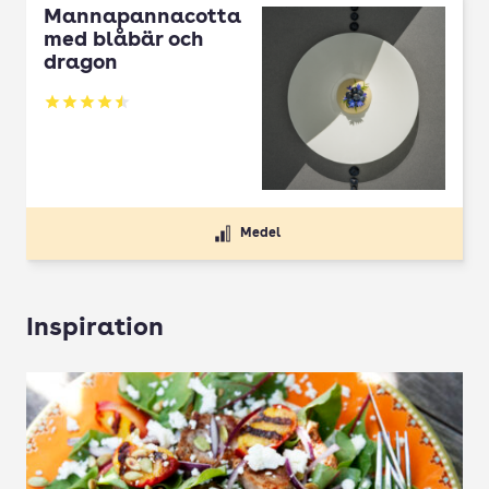
Mannapannacotta
med blåbär och
dragon
Betyg: 4.5 av 5
Medel
Inspiration