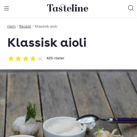
Till Tastelines startsida
äng meny
Öppna meny
Sö
Hem
/
Recept
/
Klassisk aioli
Klassisk aioli
425
röster
Betyg: 3.74 av 5