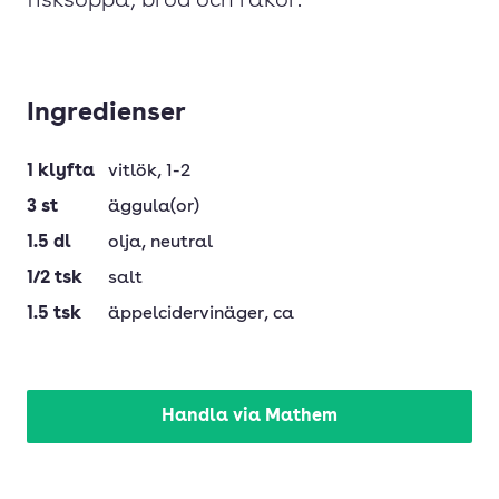
fisksoppa, bröd och räkor.
Ingredienser
1
klyfta
vitlök
, 1-2
3
st
äggula(or)
1.5
dl
olja
, neutral
1/2
tsk
salt
1.5
tsk
äppelcidervinäger
, ca
Handla via Mathem