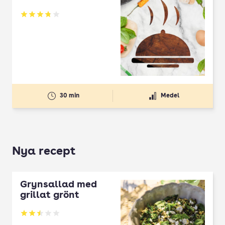
Betyg: 3.79 av 5
30 min
Medel
Nya recept
Grynsallad med
grillat grönt
Betyg: 2.5 av 5