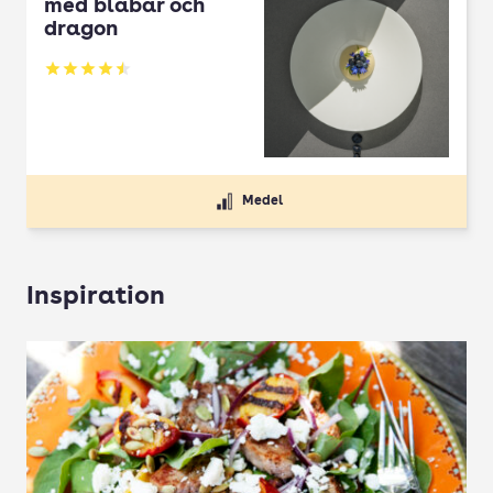
med blåbär och
dragon
Betyg: 4.5 av 5
Medel
Inspiration