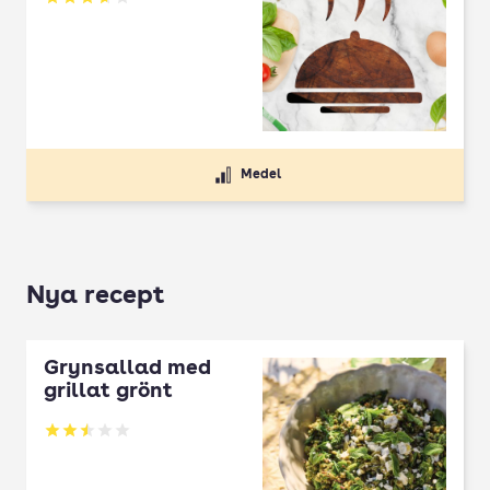
Betyg: 3.66 av 5
Medel
Nya recept
Grynsallad med
grillat grönt
Betyg: 2.5 av 5