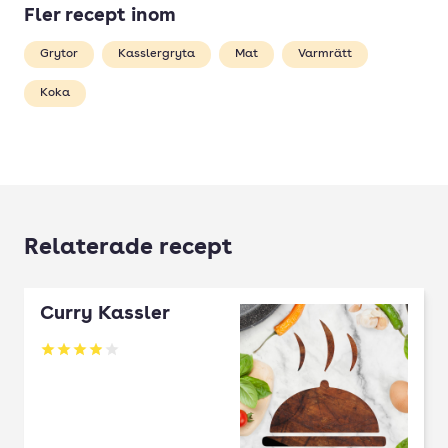
Fler recept inom
Grytor
Kasslergryta
Mat
Varmrätt
Koka
Relaterade recept
Curry Kassler
Betyg: 3.94 av 5