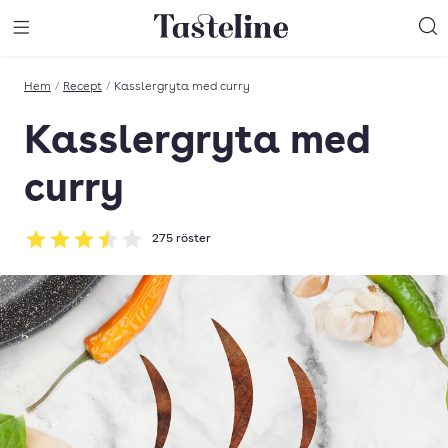
Till Tastelines startsida
äng meny
Öppna meny
Sö
Hem
/
Recept
/
Kasslergryta med curry
Kasslergryta med
curry
275
röster
Betyg: 3.51 av 5