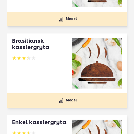
Medel
Brasiliansk
kasslergryta
Betyg: 3.27 av 5
Medel
Enkel kasslergryta