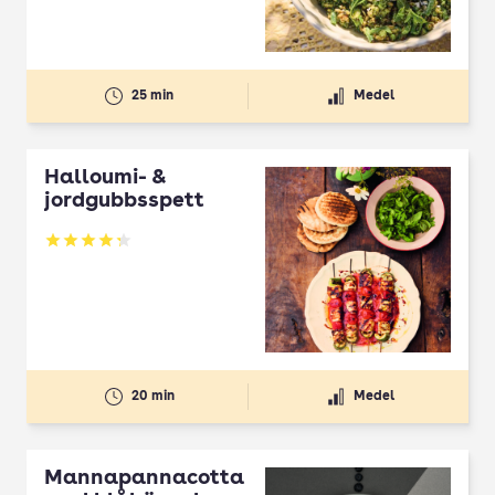
25 min
Medel
Halloumi- &
jordgubbsspett
Betyg: 4.3 av 5
20 min
Medel
Mannapannacotta