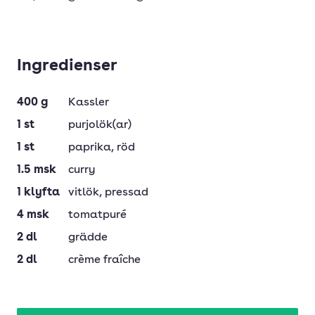
Ingredienser
400
g
Kassler
1
st
purjolök(ar)
1
st
paprika
, röd
1.5
msk
curry
1
klyfta
vitlök
, pressad
4
msk
tomatpuré
2
dl
grädde
2
dl
crème fraîche