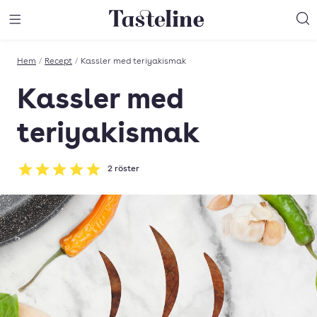
Till Tastelines startsida
äng meny
Öppna meny
Sö
Hem
/
Recept
/
Kassler med teriyakismak
Kassler med
teriyakismak
2
röster
Betyg: 5 av 5