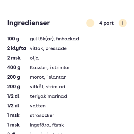
Ingredienser
4
port
Minska
Öka
100
g
gul lök(ar)
, finhackad
2
klyfta
vitlök
, pressade
2
msk
olja
400
g
Kassler
, i strimlor
200
g
morot
, i slantar
200
g
vitkål
, strimlad
1/2
dl
teriyakimarinad
1/2
dl
vatten
1
msk
strösocker
1
msk
ingefära
, färsk