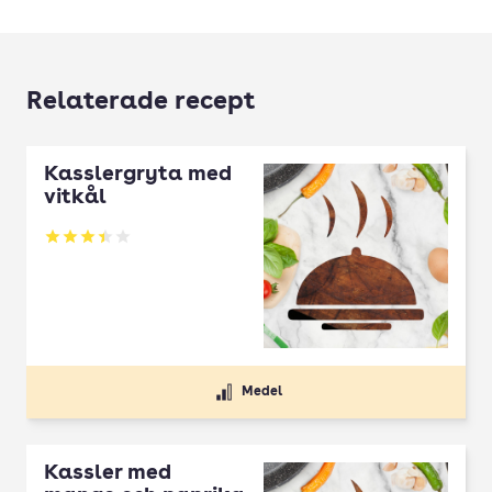
Relaterade recept
Kasslergryta med
vitkål
Betyg: 3.46 av 5
Medel
Kassler med