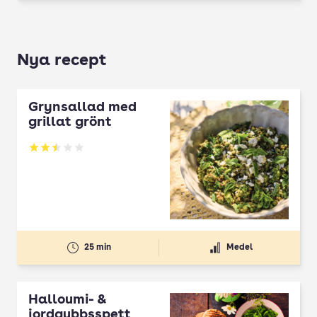
Nya recept
Grynsallad med
grillat grönt
Betyg: 2.5 av 5
25 min
Medel
Halloumi- &
jordgubbsspett