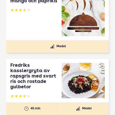
mango och paprika
Betyg: 3.67 av 5
Medel
Fredriks
kasslergryta av
rapsgris med svart
ris och rostade
gulbetor
Betyg: 3.67 av 5
45 min
Medel