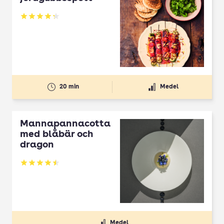
Betyg: 4.3 av 5
20 min
Medel
Mannapannacotta
med blåbär och
dragon
Betyg: 4.5 av 5
Medel