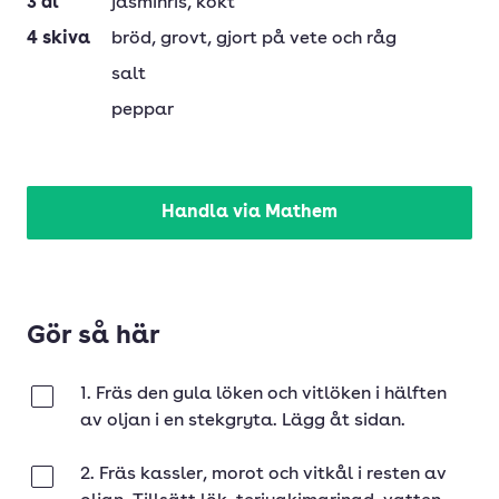
3
dl
jasminris
, kokt
4
skiva
bröd
, grovt, gjort på vete och råg
salt
peppar
Handla via Mathem
Gör så här
1. Fräs den gula löken och vitlöken i hälften
Klar
av oljan i en stekgryta. Lägg åt sidan.
2. Fräs kassler, morot och vitkål i resten av
Klar