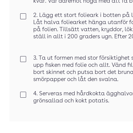
kvar. Var däremot noga med att få b
2. Lägg ett stort folieark i botten p
Klar
Låt halva foliearket hänga utanför 
på folien. Tillsätt vatten, kryddor, lök
ställ in allt i 200 graders ugn. Efter 2
3. Ta ut formen med stor försiktighet 
Klar
upp fisken med folie och allt. Vänd 
bort skinnet och putsa bort det brun
smörpapper och låt den svalna.
4. Serveras med hårdkokta ägghalvor,
Klar
grönsallad och kokt potatis.