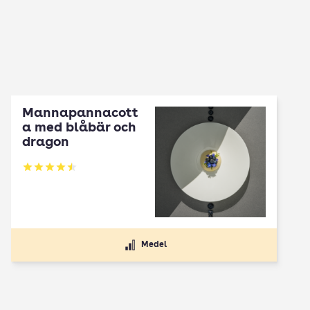
Mannapannacott
a med blåbär och
dragon
Betyg: 4.5 av 5
Medel