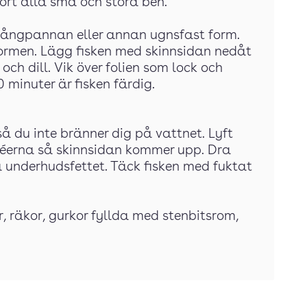
ort alla små och stora ben.
å långpannan eller annan ugnsfast form.
formen. Lägg fisken med skinnsidan nedåt
 och dill. Vik över folien som lock och
0 minuter är fisken färdig.
så du inte bränner dig på vattnet. Lyft
filéerna så skinnsidan kommer upp. Dra
a underhudsfettet. Täck fisken med fuktat
 räkor, gurkor fyllda med stenbitsrom,