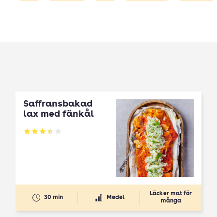
Saffransbakad
lax med fänkål
Betyg: 3.51 av 5
Läcker mat för
30 min
Medel
många