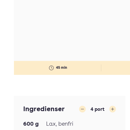
45 min
Ingredienser
4
port
Minska
Öka
600
g
Lax
, benfri