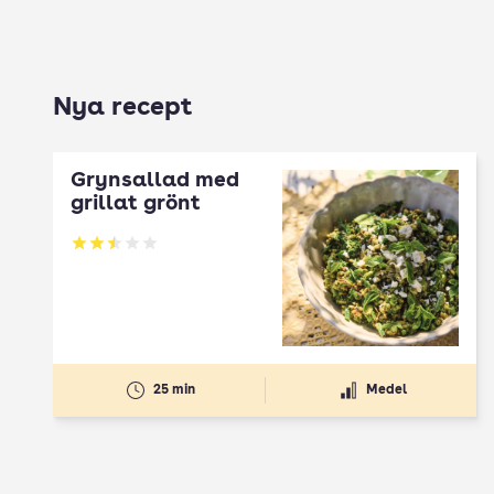
Nya recept
Grynsallad med
grillat grönt
Betyg: 2.5 av 5
25 min
Medel