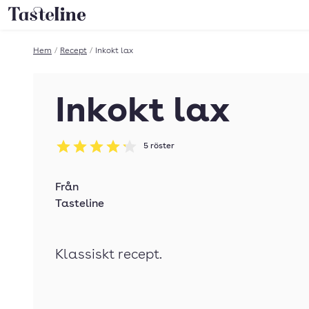
Till Tastelines startsida
Hem
/
Recept
/
Inkokt lax
Inkokt lax
5
röster
Betyg: 4.2 av 5
Från
Tasteline
Klassiskt recept.