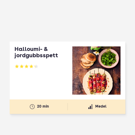
Halloumi- &
jordgubbsspett
Betyg: 4.3 av 5
20 min
Medel