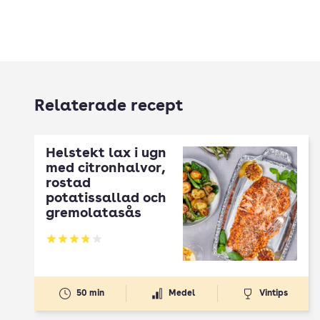
Relaterade recept
Helstekt lax i ugn
med citronhalvor,
rostad
potatissallad och
gremolatasås
Betyg: 3.83 av 5
50 min
Medel
Vintips