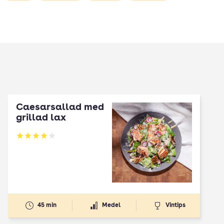
Caesarsallad med
grillad lax
Betyg: 3.89 av 5
45 min
Medel
Vintips