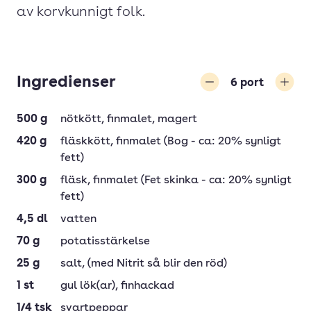
av korvkunnigt folk.
Ingredienser
6
port
Minska
Öka
500
g
nötkött
, finmalet, magert
420
g
fläskkött
, finmalet (Bog - ca: 20% synligt
fett)
300
g
fläsk
, finmalet (Fet skinka - ca: 20% synligt
fett)
4,5
dl
vatten
70
g
potatisstärkelse
25
g
salt
, (med Nitrit så blir den röd)
1
st
gul lök(ar)
, finhackad
1/4
tsk
svartpeppar