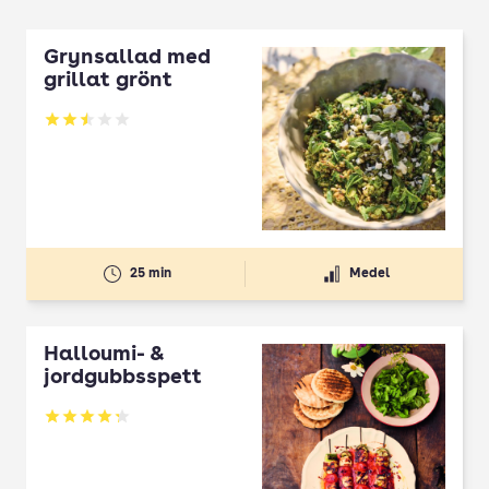
Grynsallad med
grillat grönt
Betyg: 2.5 av 5
25 min
Medel
Halloumi- &
jordgubbsspett
Betyg: 4.3 av 5