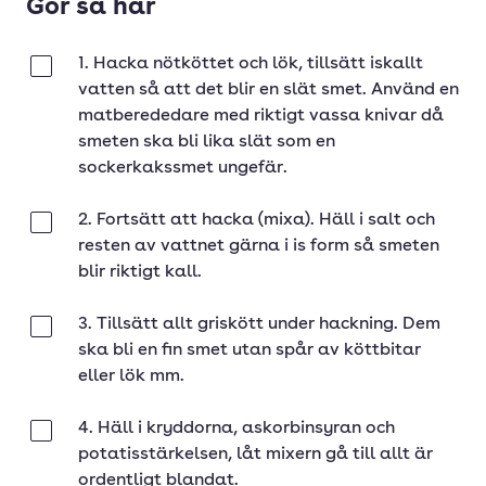
Gör så här
1. Hacka nötköttet och lök, tillsätt iskallt
Klar
vatten så att det blir en slät smet. Använd en
matberededare med riktigt vassa knivar då
smeten ska bli lika slät som en
sockerkakssmet ungefär.
2. Fortsätt att hacka (mixa). Häll i salt och
Klar
resten av vattnet gärna i is form så smeten
blir riktigt kall.
3. Tillsätt allt griskött under hackning. Dem
Klar
ska bli en fin smet utan spår av köttbitar
eller lök mm.
4. Häll i kryddorna, askorbinsyran och
Klar
potatisstärkelsen, låt mixern gå till allt är
ordentligt blandat.