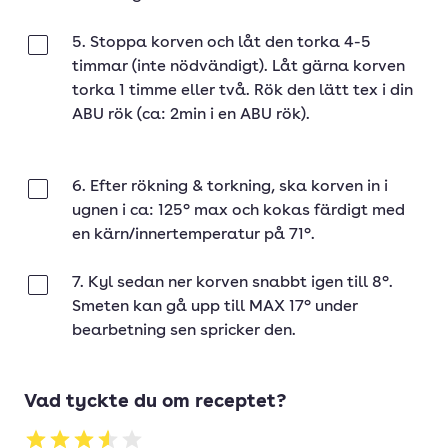
5. Stoppa korven och låt den torka 4-5
Klar
timmar (inte nödvändigt). Låt gärna korven
torka 1 timme eller två. Rök den lätt tex i din
ABU rök (ca: 2min i en ABU rök).
6. Efter rökning & torkning, ska korven in i
Klar
ugnen i ca: 125° max och kokas färdigt med
en kärn/innertemperatur på 71°.
7. Kyl sedan ner korven snabbt igen till 8°.
Klar
Smeten kan gå upp till MAX 17° under
bearbetning sen spricker den.
Vad tyckte du om receptet?