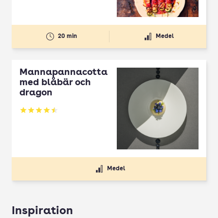
20 min
Medel
Mannapannacotta
med blåbär och
dragon
Betyg: 4.5 av 5
Medel
Inspiration