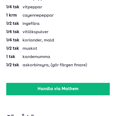
1/4
tsk
vitpeppar
1
krm
cayennepeppar
1/2
tsk
ingefära
1/4
tsk
vitlökspulver
1/4
tsk
koriander
, mald
1/2
tsk
muskot
1
tsk
kardemumma
1/2
tsk
askorbinsyra
, (gör färgen finare)
Handla via Mathem