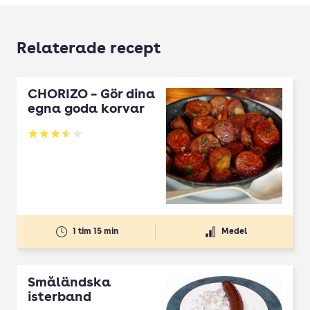
Relaterade recept
CHORIZO – Gör dina
egna goda korvar
Betyg: 3.57 av 5
1 tim 15 min
Medel
Småländska
isterband