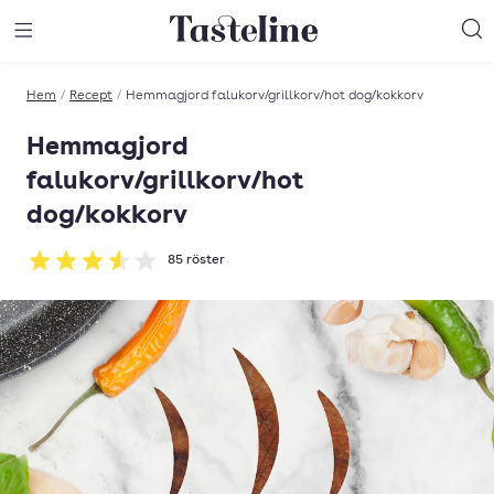
Till Tastelines startsida
äng meny
Öppna meny
Sö
Hem
/
Recept
/
Hemmagjord falukorv/grillkorv/hot dog/kokkorv
Hemmagjord
falukorv/grillkorv/hot
dog/kokkorv
85
röster
Betyg: 3.53 av 5