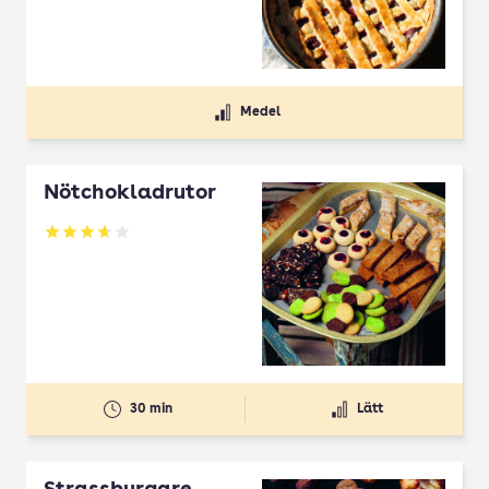
Medel
Nötchokladrutor
Betyg: 3.65 av 5
30 min
Lätt