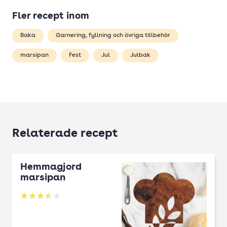
Fler recept inom
Baka
Garnering, fyllning och övriga tillbehör
marsipan
Fest
Jul
Julbak
Relaterade recept
Hemmagjord
marsipan
Betyg: 3.5 av 5