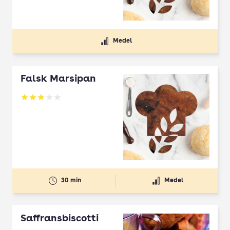
Medel
Falsk Marsipan
Betyg: 3 av 5
30 min
Medel
Saffransbiscotti