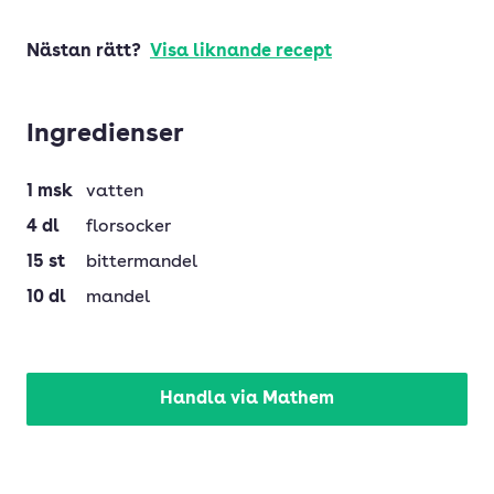
Nästan rätt?
Visa liknande recept
Ingredienser
1
msk
vatten
4
dl
florsocker
15
st
bittermandel
10
dl
mandel
Handla via Mathem