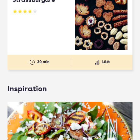
Strassburgare
Betyg: 3.78 av 5
30 min
Lätt
Inspiration