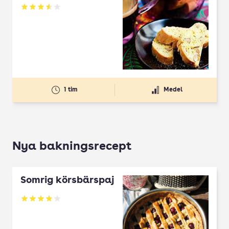
Betyg: 3.59 av 5
1 tim
Medel
Nya bakningsrecept
Somrig körsbärspaj
Betyg: 4 av 5