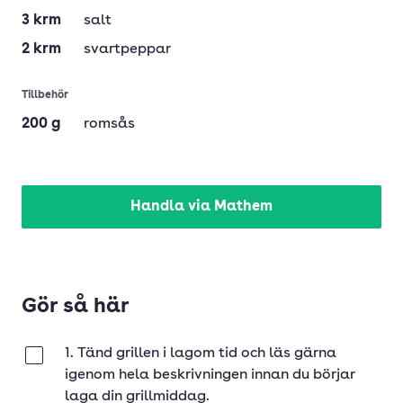
3
krm
salt
2
krm
svartpeppar
Tillbehör
200
g
romsås
Handla via Mathem
Gör så här
1. Tänd grillen i lagom tid och läs gärna
Klar
igenom hela beskrivningen innan du börjar
laga din grillmiddag.