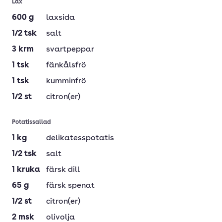
Lax
600
g
laxsida
1/2
tsk
salt
3
krm
svartpeppar
1
tsk
fänkålsfrö
1
tsk
kumminfrö
1/2
st
citron(er)
Potatissallad
1
kg
delikatesspotatis
1/2
tsk
salt
1
kruka
färsk dill
65
g
färsk spenat
1/2
st
citron(er)
2
msk
olivolja