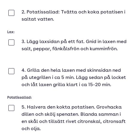
2. Potatissallad: Tvätta och koka potatisen i
Klar
saltat vatten.
Lax:
3. Lägg laxsidan på ett fat. Gnid in laxen med
Klar
salt, peppar, fänkålsfrön och kumminfrön.
4. Grilla den hela laxen med skinnsidan ned
Klar
på utegrillen i ca 5 min. Lägg sedan på locket
och låt laxen grilla klart i ca 15-20 min.
Potatissallad:
5. Halvera den kokta potatisen. Grovhacka
Klar
dillen och skölj spenaten. Blanda samman i
en skål och tillsätt rivet citronskal, citronsaft
och olja.