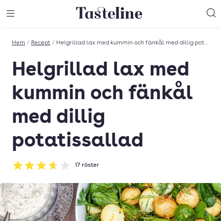
Till Tastelines startsida
äng meny
Öppna meny
Sö
Hem
/
Recept
/
Helgrillad lax med kummin och fänkål med dillig potatissallad
Helgrillad lax med
kummin och fänkål
med dillig
potatissallad
17
röster
Betyg: 3.65 av 5