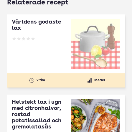
Relaterade recept
Världens godaste
lax
Betyg: 0 av 5
2 tim
Medel
Helstekt lax i ugn
med citronhalvor,
rostad
potatissallad och
gremolatasås