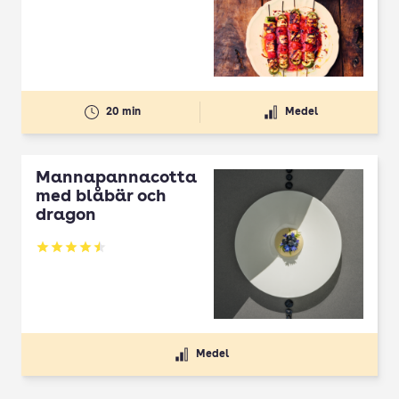
20 min
Medel
Mannapannacotta
med blåbär och
dragon
Betyg: 4.5 av 5
Medel