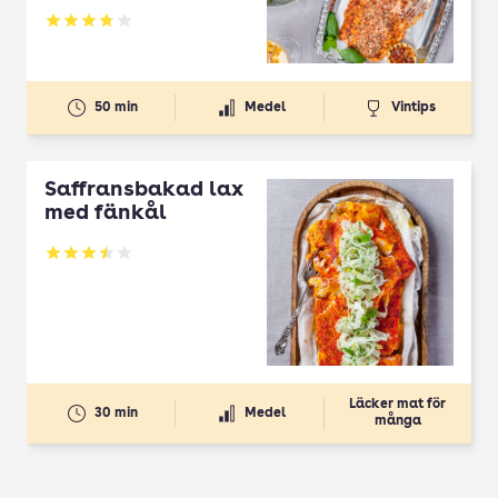
Betyg: 3.83 av 5
50 min
Medel
Vintips
Saffransbakad lax
med fänkål
Betyg: 3.51 av 5
Läcker mat för
30 min
Medel
många