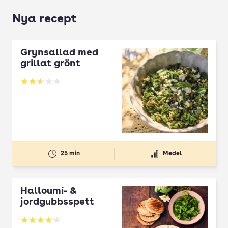
Nya recept
Grynsallad med
grillat grönt
Betyg: 2.5 av 5
25 min
Medel
Halloumi- &
jordgubbsspett
Betyg: 4.3 av 5