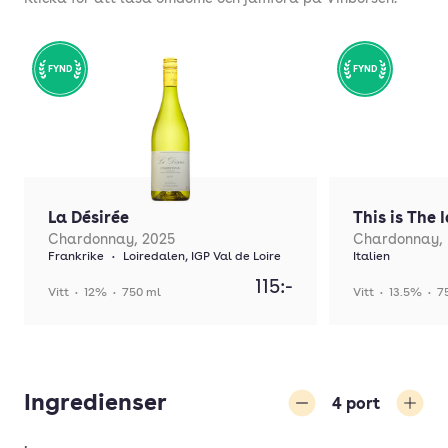
FYND
FYND
La Désirée
This is The I
Chardonnay, 2025
Chardonnay,
Frankrike
•
Loiredalen, IGP Val de Loire
Italien
115:-
Vitt
•
12%
•
750 ml
Vitt
•
13.5%
•
7
Ingredienser
4
port
Minska
Öka