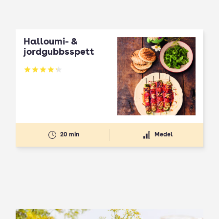
Halloumi- &
jordgubbsspett
Betyg: 4.3 av 5
20 min
Medel