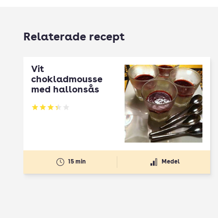
Relaterade recept
Vit
chokladmousse
med hallonsås
Betyg: 3.33 av 5
15 min
Medel