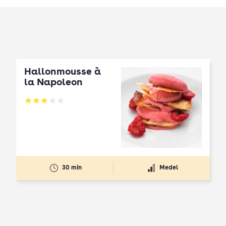
Hallonmousse à
la Napoleon
Betyg: 3 av 5
30 min
Medel