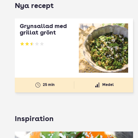
Nya recept
Grynsallad med
grillat grönt
Betyg: 2.5 av 5
25 min
Medel
Inspiration