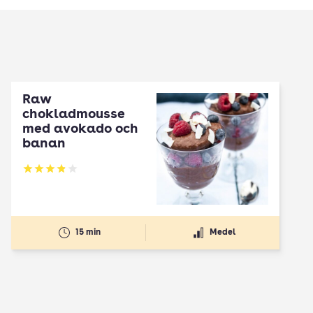
Raw
chokladmousse
med avokado och
banan
Betyg: 3.88 av 5
15 min
Medel