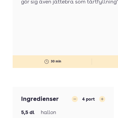
gör sig även jättebra som tårtfyllning
30 min
Ingredienser
4
port
Minska
Öka
5,5
dl
hallon