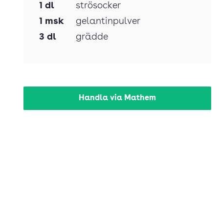
1
dl
strösocker
1
msk
gelantinpulver
3
dl
grädde
Handla via Mathem