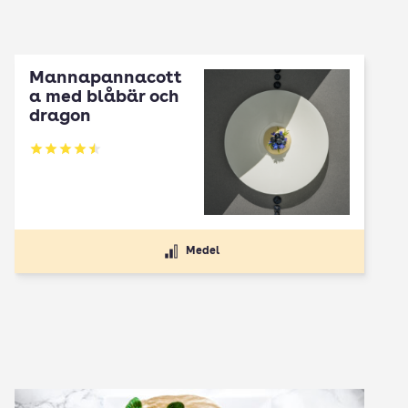
Mannapannacott
a med blåbär och
dragon
Betyg: 4.5 av 5
Medel