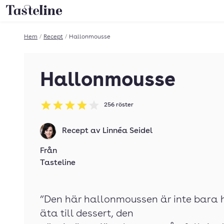
Till Tastelines startsida
Hem
/
Recept
/
Hallonmousse
Hallonmousse
256
röster
Betyg: 3.93 av 5
Recept av
Linnéa Seidel
Från
Tasteline
”Den här hallonmoussen är inte bara h
äta till dessert, den