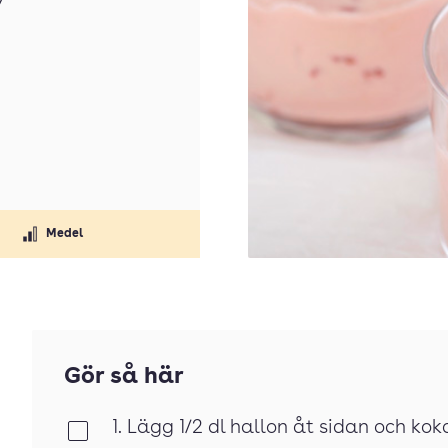
”
Medel
Gör så här
1. Lägg 1/2 dl hallon åt sidan och ko
Klar