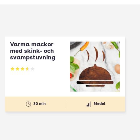
Varma mackor
med skink- och
svampstuvning
Betyg: 3.55 av 5
30 min
Medel