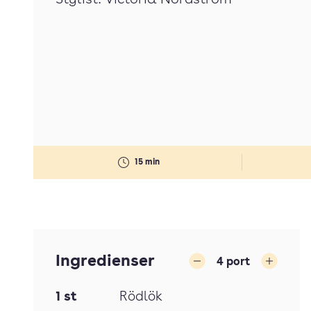
Stylist: Victoria Nordström
15 min
Ingredienser
4
port
Minska
Öka
1
st
Rödlök