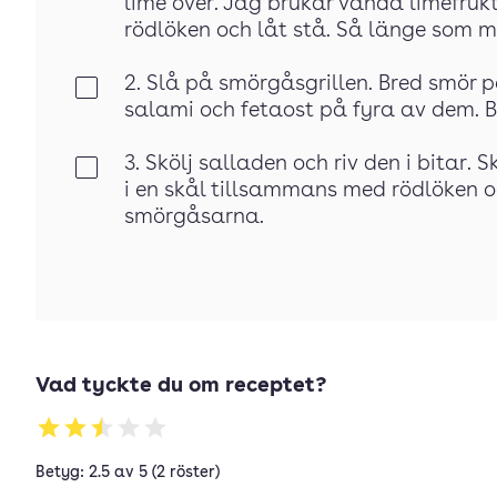
lime över. Jag brukar vända limefruk
rödlöken och låt stå. Så länge som mö
2. Slå på smörgåsgrillen. Bred smör p
Klar
salami och fetaost på fyra av dem. Bö
3. Skölj salladen och riv den i bitar.
Klar
i en skål tillsammans med rödlöken o
smörgåsarna.
Vad tyckte du om receptet?
Betyg: 2.5 av 5 (2 röster)