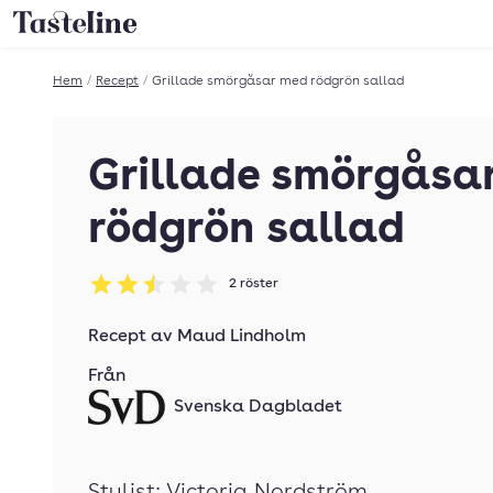
Till Tastelines startsida
Hem
/
Recept
/
Grillade smörgåsar med rödgrön sallad
Grillade smörgåsa
rödgrön sallad
2
röster
Betyg: 2.5 av 5
Recept av
Maud Lindholm
Från
Svenska Dagbladet