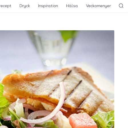
recept
Dryck
Inspiration
Hälsa
Veckomenyer
Sö