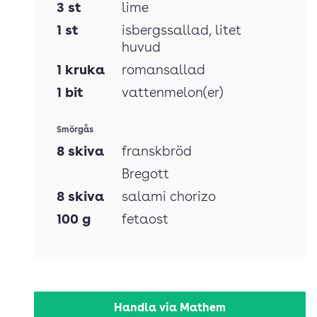
3
st
lime
1
st
isbergssallad
, litet
huvud
1
kruka
romansallad
1
bit
vattenmelon(er)
Smörgås
8
skiva
franskbröd
Bregott
8
skiva
salami chorizo
100
g
fetaost
Handla via Mathem