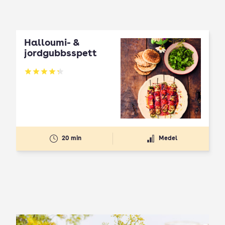
Halloumi- &
jordgubbsspett
Betyg: 4.3 av 5
20 min
Medel