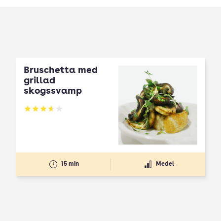
Bruschetta med
grillad
skogssvamp
Betyg: 3.67 av 5
15 min
Medel