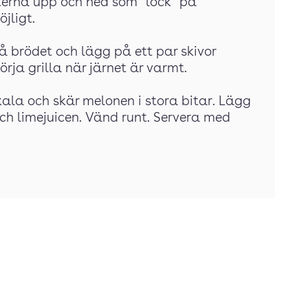
terna upp och ned som ”lock” på
jligt.
å brödet och lägg på ett par skivor
rja grilla när järnet är varmt.
 Skala och skär melonen i stora bitar. Lägg
ch limejuicen. Vänd runt. Servera med