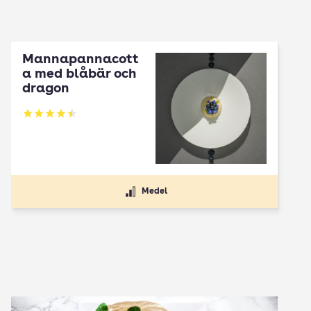
Mannapannacott
a med blåbär och
dragon
Betyg: 4.5 av 5
Medel