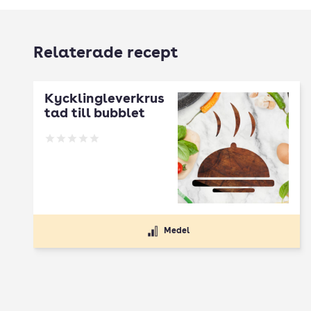
Relaterade recept
Kycklingleverkrus
tad till bubblet
Betyg: 0 av 5
Medel