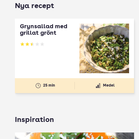
Nya recept
Grynsallad med
grillat grönt
Betyg: 2.5 av 5
25 min
Medel
Inspiration