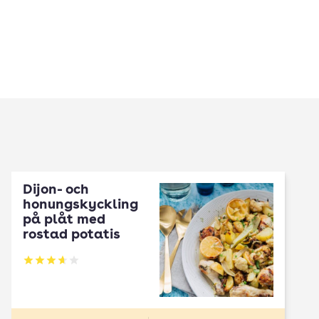
Dijon- och
honungskyckling
på plåt med
rostad potatis
Betyg: 3.65 av 5