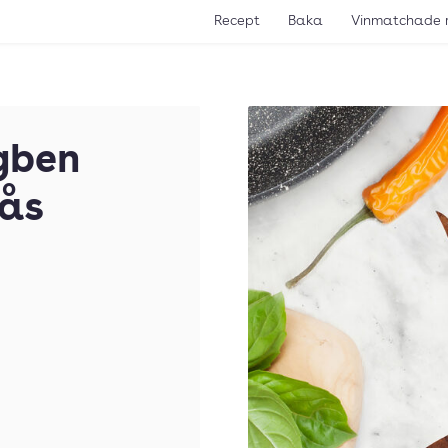
Recept
Baka
Vinmatchade 
gben
sås