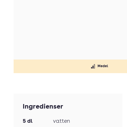
Medel
Ingredienser
5
dl
vatten