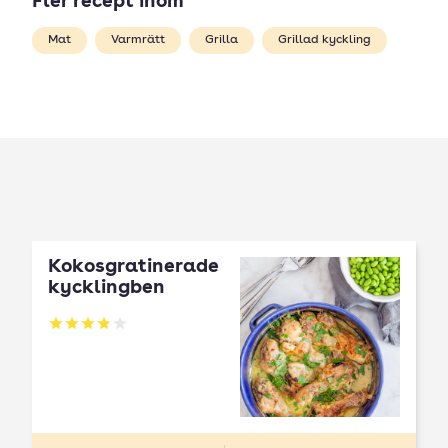
Fler recept inom
Mat
Varmrätt
Grilla
Grillad kyckling
Kokosgratinerade
kycklingben
Betyg: 3.91 av 5