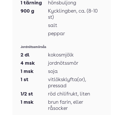
1
tärning
hönsbuljong
900
g
Kycklingben
, ca. (8-10
st)
salt
peppar
Jordnötssmörsås
2
dl
kokosmjölk
4
msk
jordnötssmör
1
msk
soja
1
st
vitlöksklyfta(or)
,
pressad
1/2
st
röd chilifrukt
, liten
1
msk
brun farin
, eller
råsocker