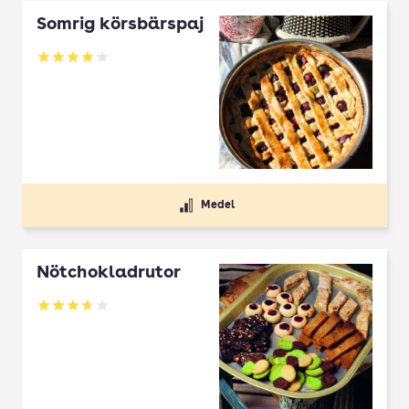
Somrig körsbärspaj
Betyg: 4 av 5
Medel
Nötchokladrutor
Betyg: 3.65 av 5