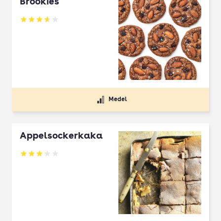
Brookies
Betyg: 3.64 av 5
Medel
Äppelsockerkaka
Betyg: 3.15 av 5