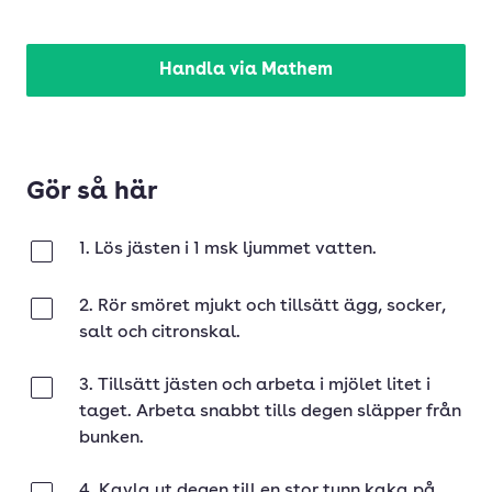
Handla via Mathem
Gör så här
1. Lös jästen i 1 msk ljummet vatten.
Klar
2. Rör smöret mjukt och tillsätt ägg, socker,
Klar
salt och citronskal.
3. Tillsätt jästen och arbeta i mjölet litet i
Klar
taget. Arbeta snabbt tills degen släpper från
bunken.
4. Kavla ut degen till en stor tunn kaka på