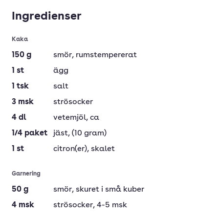
Ingredienser
Kaka
150
g
smör
, rumstempererat
1
st
ägg
1
tsk
salt
3
msk
strösocker
4
dl
vetemjöl
, ca
1/4
paket
jäst
, (10 gram)
1
st
citron(er)
, skalet
Garnering
50
g
smör
, skuret i små kuber
4
msk
strösocker
, 4-5 msk