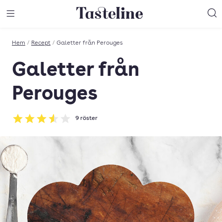
Till Tastelines startsida
äng meny
Öppna meny
Sö
Hem
/
Recept
/
Galetter från Perouges
Galetter från
Perouges
9
röster
Betyg: 3.56 av 5