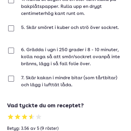
Klar
bakplåtspapper. Rulla upp en drygt
centimeterhög kant runt om.
5. Skär smöret i kuber och strö över sockret.
Klar
6. Grädda i ugn i 250 grader i 8 - 10 minuter,
Klar
kolla noga så att smör/sockret ovanpå inte
bränns, lägg i så fall folie över.
7. Skär kakan i mindre bitar (som tårtbitar)
Klar
och lägg i lufttät låda.
Vad tyckte du om receptet?
Betyg: 3.56 av 5 (9 röster)