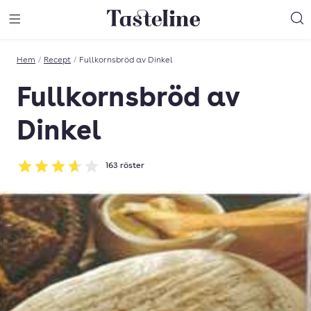
Till Tastelines startsida
äng meny
Öppna meny
Sö
Hem
/
Recept
/
Fullkornsbröd av Dinkel
Fullkornsbröd av
Dinkel
163
röster
Betyg: 3.67 av 5