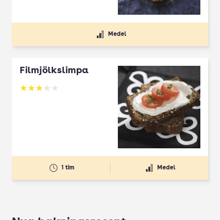
Medel
Filmjölkslimpa
Betyg: 2.9 av 5
1 tim
Medel