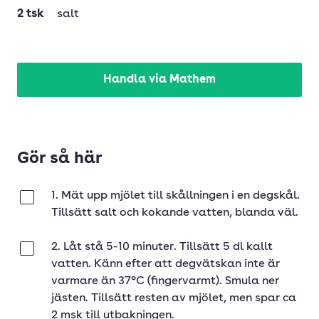
2
tsk
salt
Handla via Mathem
Gör så här
1. Mät upp mjölet till skållningen i en degskål.
Klar
Tillsätt salt och kokande vatten, blanda väl.
2. Låt stå 5-10 minuter. Tillsätt 5 dl kallt
Klar
vatten. Känn efter att degvätskan inte är
varmare än 37°C (fingervarmt). Smula ner
jästen. Tillsätt resten av mjölet, men spar ca
2 msk till utbakningen.