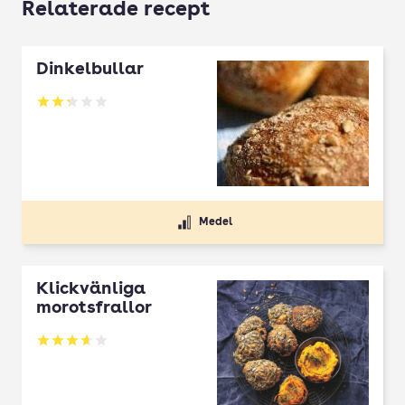
Relaterade recept
Dinkelbullar
Betyg: 2.25 av 5
Medel
Klickvänliga
morotsfrallor
Betyg: 3.67 av 5