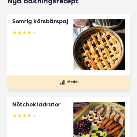
Nya bakningsrecept
Somrig körsbärspaj
Betyg: 4 av 5
Medel
Nötchokladrutor
Betyg: 3.65 av 5