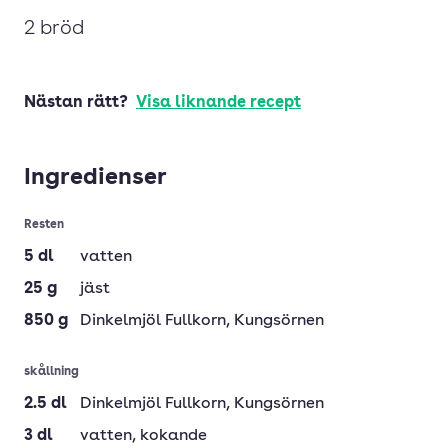
2 bröd
Nästan rätt?
Visa liknande recept
Ingredienser
Resten
5
dl
vatten
25
g
jäst
850
g
Dinkelmjöl Fullkorn
, Kungsörnen
skållning
2.5
dl
Dinkelmjöl Fullkorn
, Kungsörnen
3
dl
vatten
, kokande