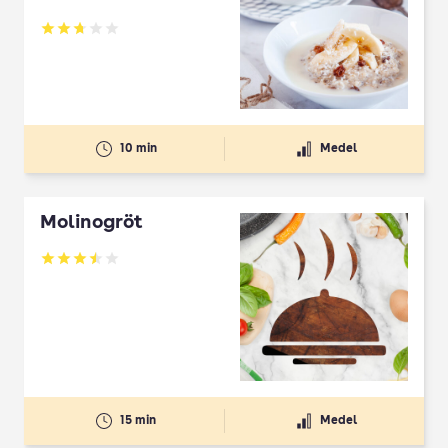
Betyg: 2.74 av 5
10 min
Medel
Molinogröt
Betyg: 3.51 av 5
15 min
Medel