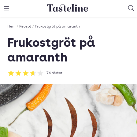
Till Tastelines startsida
äng meny
Öppna meny
Sö
Hem
/
Recept
/
Frukostgröt på amaranth
Frukostgröt på
amaranth
74
röster
Betyg: 3.62 av 5