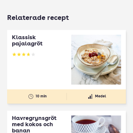
Relaterade recept
Klassisk
pajalagröt
Betyg: 3.73 av 5
10 min
Medel
Havregrynsgröt
med kokos och
banan