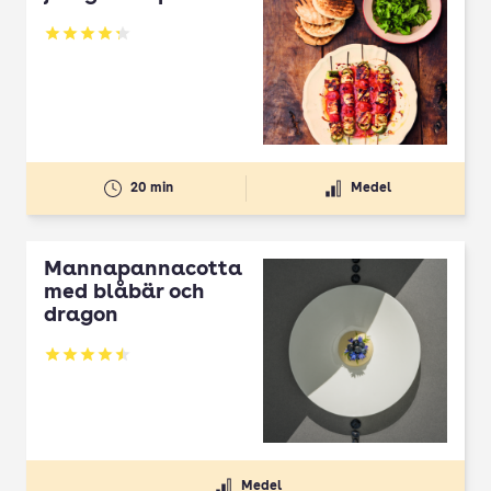
Betyg: 4.3 av 5
20 min
Medel
Mannapannacotta
med blåbär och
dragon
Betyg: 4.5 av 5
Medel