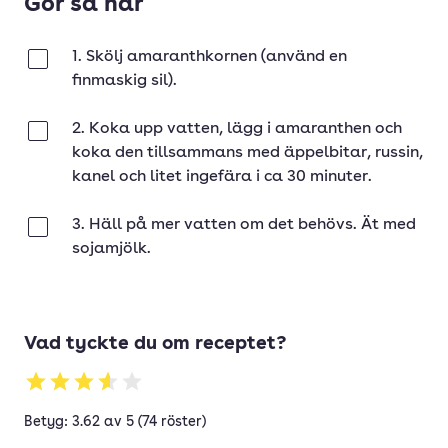
Gör så här
1. Skölj amaranthkornen (använd en
Klar
finmaskig sil).
2. Koka upp vatten, lägg i amaranthen och
Klar
koka den tillsammans med äppelbitar, russin,
kanel och litet ingefära i ca 30 minuter.
3. Häll på mer vatten om det behövs. Ät med
Klar
sojamjölk.
Vad tyckte du om receptet?
Betyg: 3.62 av 5 (74 röster)