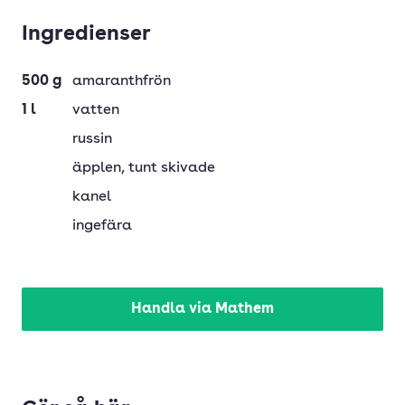
Ingredienser
500
g
amaranthfrön
1
l
vatten
russin
äpplen
, tunt skivade
kanel
ingefära
Handla via Mathem