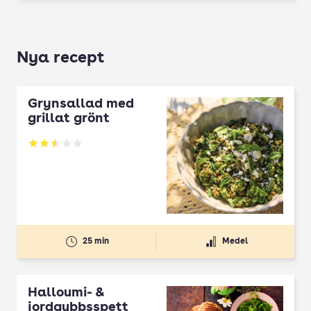
Nya recept
Grynsallad med
grillat grönt
Betyg: 2.5 av 5
25 min
Medel
Halloumi- &
jordgubbsspett