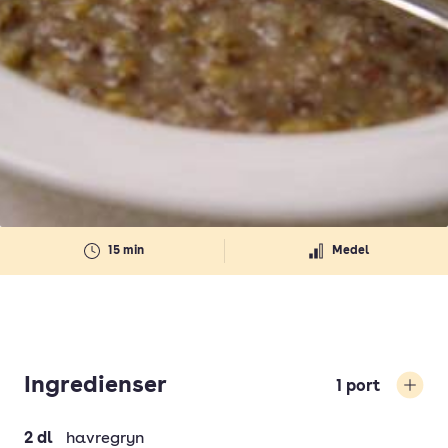
15 min
Medel
Ingredienser
1
port
Öka
2
dl
havregryn