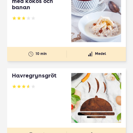
med kokos och
banan
Betyg: 2.74 av 5
10 min
Medel
Havregrynsgröt
Betyg: 3.6 av 5