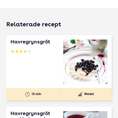
Relaterade recept
Havregrynsgröt
Betyg: 3.66 av 5
15 min
Medel
Havregrynsgröt