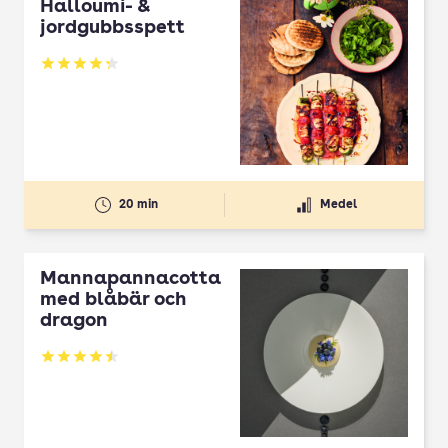
Halloumi- &
jordgubbsspett
Betyg: 4.3 av 5
20 min
Medel
Mannapannacotta
med blåbär och
dragon
Betyg: 4.5 av 5