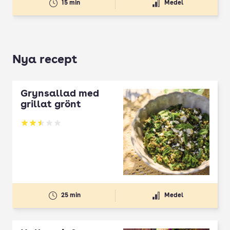
15 min
Medel
Nya recept
Grynsallad med
grillat grönt
Betyg: 2.5 av 5
25 min
Medel