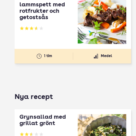
lammspett med
rotfrukter och
getostsås
Betyg: 3.57 av 5
1 tim
Medel
Nya recept
Grynsallad med
grillat grönt