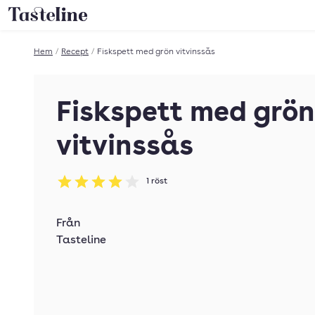
Till Tastelines startsida
Hem
/
Recept
/
Fiskspett med grön vitvinssås
Fiskspett med grön
vitvinssås
1
röst
Betyg: 4 av 5
Från
Tasteline