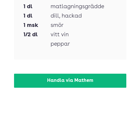
1
dl
matlagningsgrädde
1
dl
dill
, hackad
1
msk
smör
1/2
dl
vitt vin
peppar
Handla via Mathem