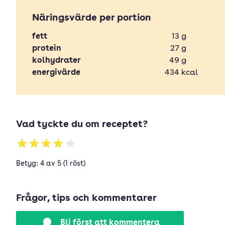
Näringsvärde per portion
fett
13
g
protein
27
g
kolhydrater
49
g
energivärde
434
kcal
Vad tyckte du om receptet?
Betyg: 4 av 5 (1 röst)
Frågor, tips och kommentarer
Bli först att kommentera