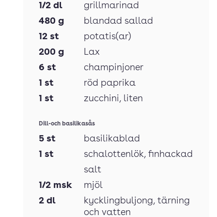
1/2
dl
grillmarinad
480
g
blandad sallad
12
st
potatis(ar)
200
g
Lax
6
st
champinjoner
1
st
röd paprika
1
st
zucchini
, liten
Dill-och basilikasås
5
st
basilikablad
1
st
schalottenlök
, finhackad
salt
1/2
msk
mjöl
2
dl
kycklingbuljong
, tärning
och vatten