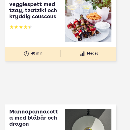
veggiespett med
tzay, tzatziki och
kryddig couscous
Betyg: 4.35 av 5
40 min
Medel
Mannapannacott
a med blåbär och
dragon