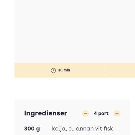
30 min
Ingredienser
4
port
Minska
Öka
300
g
kolja
, el. annan vit fisk