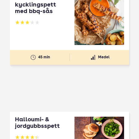
kycklingspett
med bbq-sås
Betyg: 3.09 av 5
45 min
Medel
Halloumi- &
jordgubbsspett