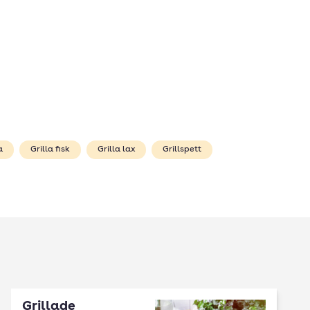
a
Grilla fisk
Grilla lax
Grillspett
Grillade