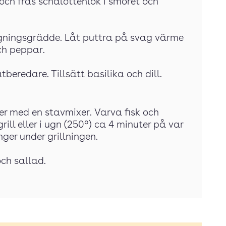
och fräs schalottenlök i smöret och
tlagningsgrädde. Låt puttra på svag värme
ch peppar.
tberedare. Tillsätt basilika och dill.
er med en stavmixer. Varva fisk och
rill eller i ugn (250°) ca 4 minuter på var
ger under grillningen.
och sallad.