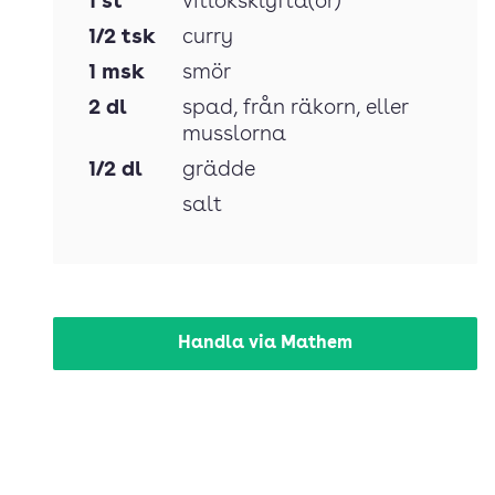
1
st
vitlöksklyfta(or)
1/2
tsk
curry
1
msk
smör
2
dl
spad
, från räkorn, eller
musslorna
1/2
dl
grädde
salt
Handla via Mathem