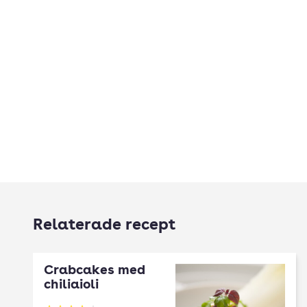
Relaterade recept
Crabcakes med
chiliaioli