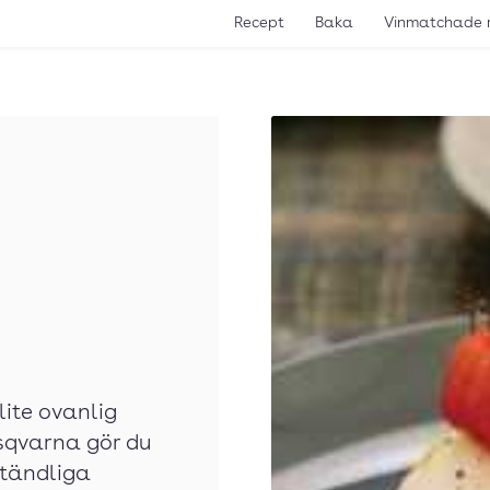
Recept
Baka
Vinmatchade 
lite ovanlig
usqvarna gör du
ständliga