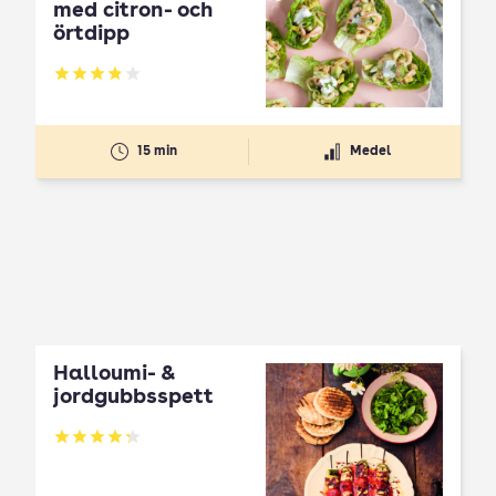
med citron- och
örtdipp
Betyg: 3.87 av 5
15 min
Medel
Halloumi- &
jordgubbsspett
Betyg: 4.3 av 5