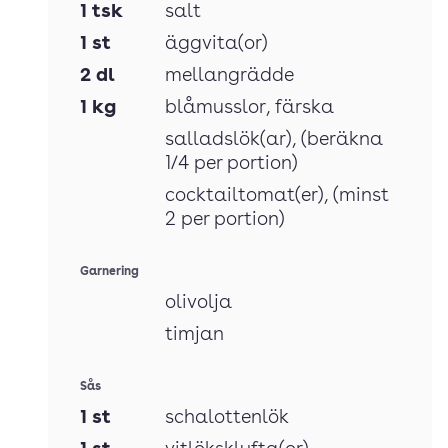
1
tsk
salt
1
st
äggvita(or)
2
dl
mellangrädde
1
kg
blåmusslor
, färska
salladslök(ar)
, (beräkna
1/4 per portion)
cocktailtomat(er)
, (minst
2 per portion)
Garnering
olivolja
timjan
Sås
1
st
schalottenlök