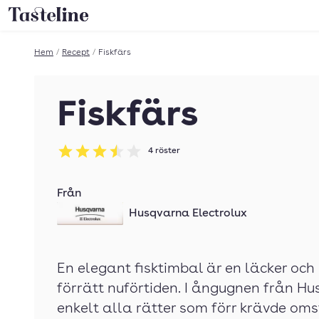
Till Tastelines startsida
Hem
/
Recept
/
Fiskfärs
Fiskfärs
4
röster
Betyg: 3.5 av 5
Från
Husqvarna Electrolux
En elegant fisktimbal är en läcker och 
förrätt nuförtiden. I ångugnen från H
enkelt alla rätter som förr krävde om