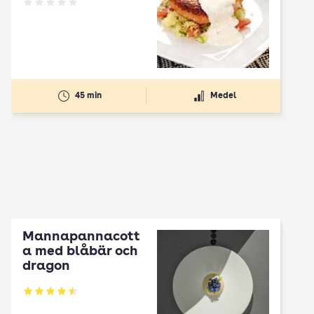
Betyg: 0 av 5
45 min
Medel
Mannapannacott
a med blåbär och
dragon
Betyg: 4.5 av 5