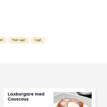
st
Fisk i ugn
I ugn
Laxburgare med
Couscous