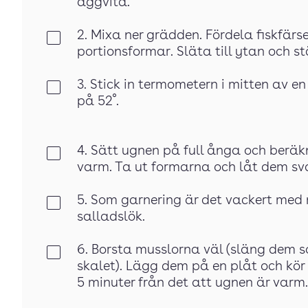
äggvita.
2. Mixa ner grädden. Fördela fiskfärs
Klar
portionsformar. Släta till ytan och s
3. Stick in termometern i mitten av e
Klar
på 52˚.
4. Sätt ugnen på full ånga och beräk
Klar
varm. Ta ut formarna och låt dem sv
5. Som garnering är det vackert med 
Klar
salladslök.
6. Borsta musslorna väl (släng dem s
Klar
skalet). Lägg dem på en plåt och kör d
5 minuter från det att ugnen är varm.