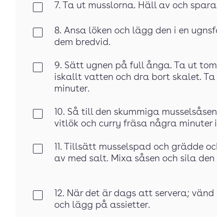
7. Ta ut musslorna. Häll av och spara 
Klar
8. Ansa löken och lägg den i en ugnsf
Klar
dem bredvid.
9. Sätt ugnen på full ånga. Ta ut tom
Klar
iskallt vatten och dra bort skalet. Ta
minuter.
10. Så till den skummiga musselsåsen.
Klar
vitlök och curry fräsa några minuter i 
11. Tillsätt musselspad och grädde o
Klar
av med salt. Mixa såsen och sila den
12. När det är dags att servera; vänd
Klar
och lägg på assietter.