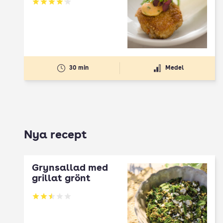
Betyg: 4.1 av 5
30 min
Medel
Nya recept
Grynsallad med
grillat grönt
Betyg: 2.5 av 5