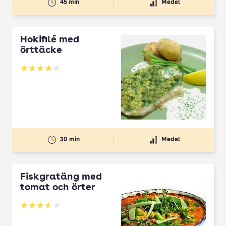
45 min
Medel
Hokifilé med
örttäcke
Betyg: 4.04 av 5
30 min
Medel
Fiskgratäng med
tomat och örter
Betyg: 3.56 av 5