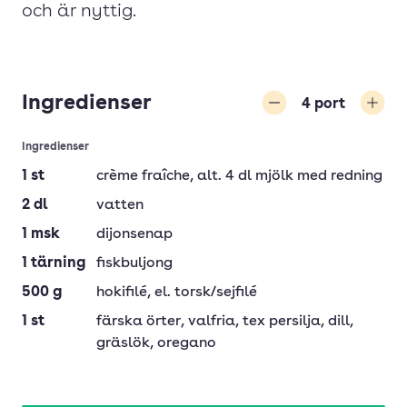
och är nyttig.
Ingredienser
4
port
Minska
Öka
Ingredienser
1
st
crème fraîche
, alt. 4 dl mjölk med redning
2
dl
vatten
1
msk
dijonsenap
1
tärning
fiskbuljong
500
g
hokifilé
, el. torsk/sejfilé
1
st
färska örter
, valfria, tex persilja, dill,
gräslök, oregano