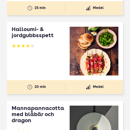
25 min
Medel
Halloumi- &
jordgubbsspett
Betyg: 4.3 av 5
20 min
Medel
Mannapannacotta
med blåbär och
dragon