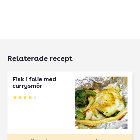
Relaterade recept
Fisk i folie med
currysmör
Betyg: 3.76 av 5