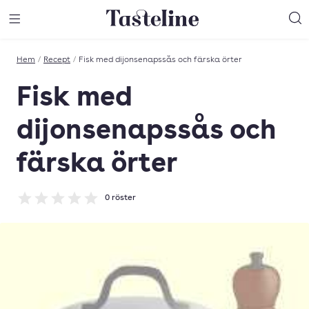
Till Tastelines startsida
äng meny
Öppna meny
Sö
Hem
/
Recept
/
Fisk med dijonsenapssås och färska örter
Fisk med
dijonsenapssås och
färska örter
0
röster
Betyg: 0 av 5