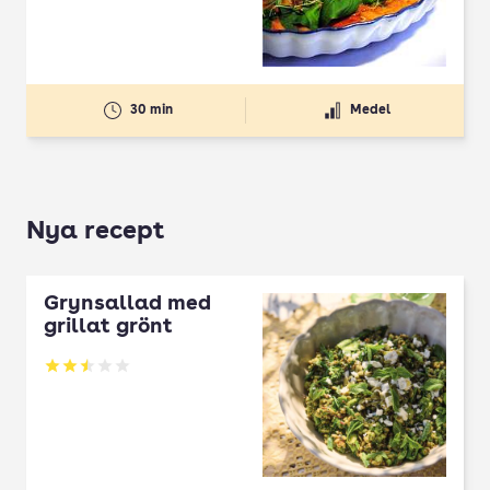
30 min
Medel
Nya recept
Grynsallad med
grillat grönt
Betyg: 2.5 av 5