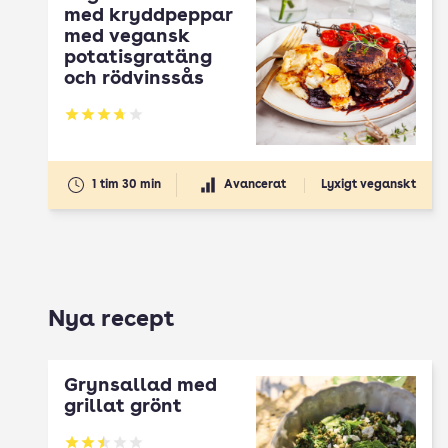
med kryddpeppar
med vegansk
potatisgratäng
och rödvinssås
Betyg: 3.76 av 5
1 tim 30 min
Avancerat
Lyxigt veganskt
Nya recept
Grynsallad med
grillat grönt