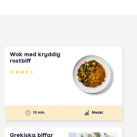
Wok med kryddig
rostbiff
Betyg: 3.88 av 5
10 min
Medel
Grekiska biffar