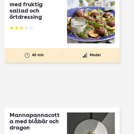
med fruktig
sallad och
örtdressing
Betyg: 3.12 av 5
40 min
Medel
Mannapannacott
a med blåbär och
dragon