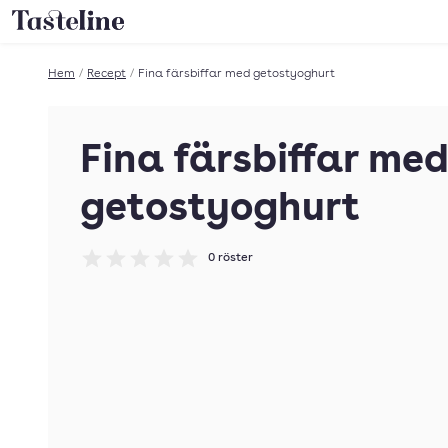
Till Tastelines startsida
Hem
/
Recept
/
Fina färsbiffar med getostyoghurt
Fina färsbiffar me
getostyoghurt
0
röster
Betyg: 0 av 5