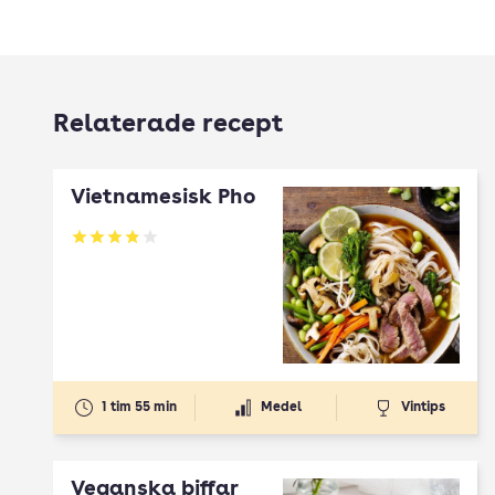
Relaterade recept
Vietnamesisk Pho
Betyg: 3.91 av 5
1 tim 55 min
Medel
Vintips
Veganska biffar