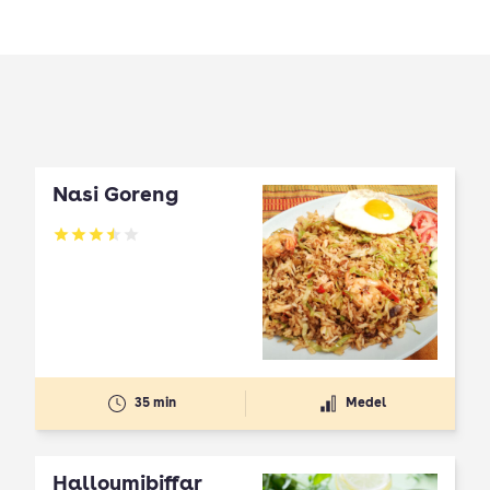
Nasi Goreng
Betyg: 3.5 av 5
35 min
Medel
Halloumibiffar