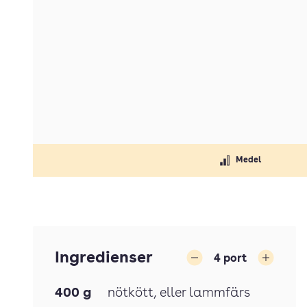
Medel
Ingredienser
4
port
Minska
Öka
400
g
nötkött
, eller lammfärs