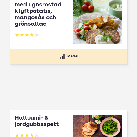
med ugnsrostad
klyftpotatis,
mangosås och
grönsallad
Betyg: 4.03 av 5
Medel
Halloumi- &
jordgubbsspett