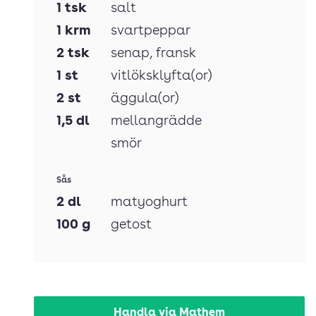
1
tsk
salt
1
krm
svartpeppar
2
tsk
senap
, fransk
1
st
vitlöksklyfta(or)
2
st
äggula(or)
1,5
dl
mellangrädde
smör
Sås
2
dl
matyoghurt
100
g
getost
Handla via Mathem