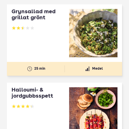
Grynsallad med
grillat grönt
Betyg: 2.5 av 5
25 min
Medel
Halloumi- &
jordgubbsspett
Betyg: 4.3 av 5