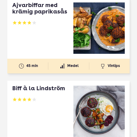
Ajvarbiffar med
krämig paprikasås
Betyg: 3.9 av 5
45 min
Medel
Vintips
Biff à la Lindström
Betyg: 4 av 5