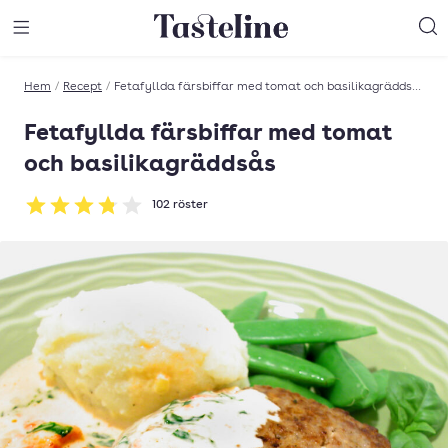
Till Tastelines startsida
äng meny
Öppna meny
Sö
Hem
/
Recept
/
Fetafyllda färsbiffar med tomat och basilikagräddsås
Fetafyllda färsbiffar med tomat
och basilikagräddsås
102
röster
Betyg: 3.82 av 5