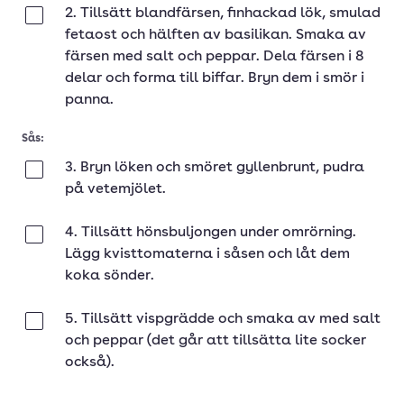
2. Tillsätt blandfärsen, finhackad lök, smulad
Klar
fetaost och hälften av basilikan. Smaka av
färsen med salt och peppar. Dela färsen i 8
delar och forma till biffar. Bryn dem i smör i
panna.
Sås:
3. Bryn löken och smöret gyllenbrunt, pudra
Klar
på vetemjölet.
4. Tillsätt hönsbuljongen under omrörning.
Klar
Lägg kvisttomaterna i såsen och låt dem
koka sönder.
5. Tillsätt vispgrädde och smaka av med salt
Klar
och peppar (det går att tillsätta lite socker
också).