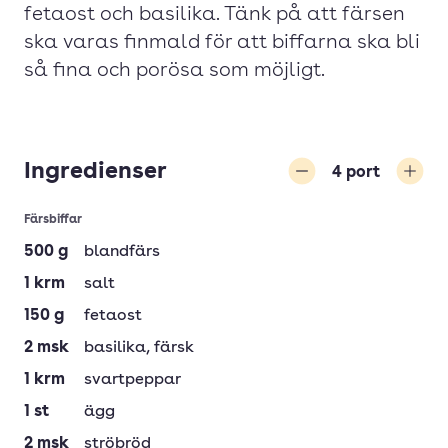
fetaost och basilika. Tänk på att färsen
ska varas finmald för att biffarna ska bli
så fina och porösa som möjligt.
Ingredienser
4
port
Minska
Öka
Färsbiffar
500
g
blandfärs
1
krm
salt
150
g
fetaost
2
msk
basilika
, färsk
1
krm
svartpeppar
1
st
ägg
2
msk
ströbröd