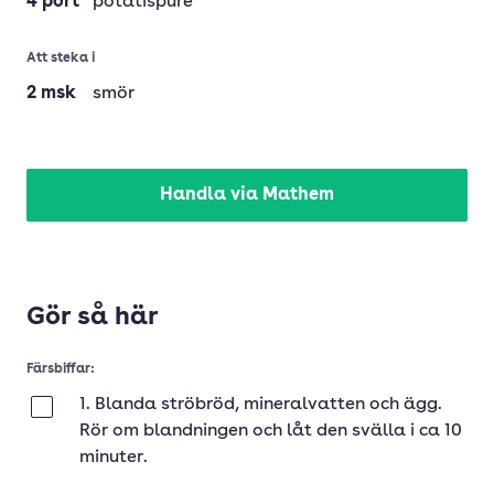
4
port
potatispuré
Att steka i
2
msk
smör
Handla via Mathem
Gör så här
Färsbiffar:
1. Blanda ströbröd, mineralvatten och ägg.
Klar
Rör om blandningen och låt den svälla i ca 10
minuter.