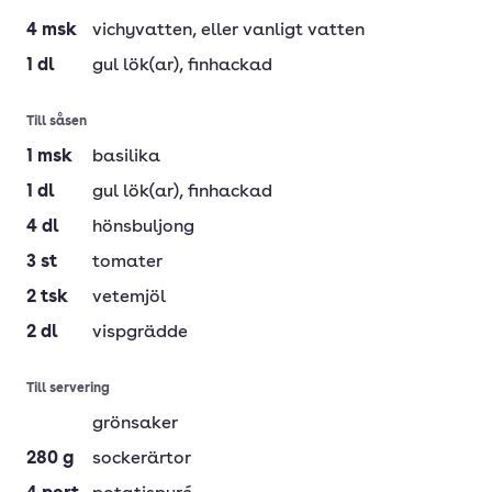
4
msk
vichyvatten
, eller vanligt vatten
1
dl
gul lök(ar)
, finhackad
Till såsen
1
msk
basilika
1
dl
gul lök(ar)
, finhackad
4
dl
hönsbuljong
3
st
tomater
2
tsk
vetemjöl
2
dl
vispgrädde
Till servering
grönsaker
280
g
sockerärtor