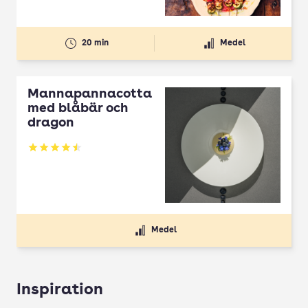
20 min
Medel
Mannapannacotta
med blåbär och
dragon
Betyg: 4.5 av 5
Medel
Inspiration