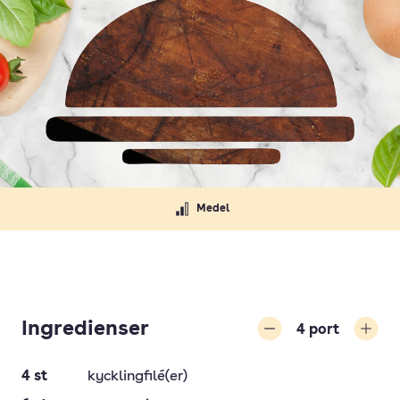
Medel
Ingredienser
4
port
Minska
Öka
4
st
kycklingfilé(er)