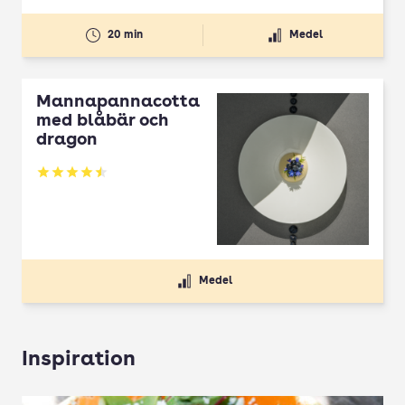
20 min
Medel
Mannapannacotta
med blåbär och
dragon
Betyg: 4.5 av 5
Medel
Inspiration