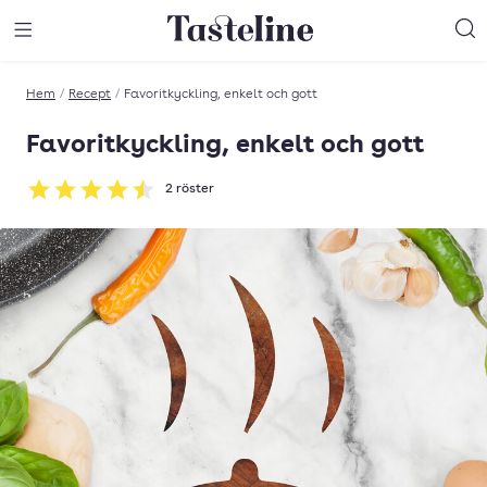
Till Tastelines startsida
äng meny
Öppna meny
Sö
Hem
/
Recept
/
Favoritkyckling, enkelt och gott
Favoritkyckling, enkelt och gott
2
röster
Betyg: 4.5 av 5