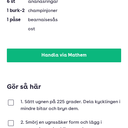
6
st
ananasringar
1
burk-2
champinjoner
1
påse
bearnaisesås
ost
Handla via Mathem
Gör så här
1. Sätt ugnen på 225 grader. Dela kycklingen i
Klar
mindre bitar och bryn dem.
2. Smörj en ugnssäker form och lägg i
Klar