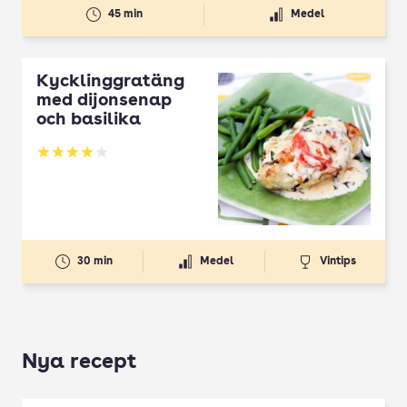
45 min
Medel
Kycklinggratäng
med dijonsenap
och basilika
Betyg: 3.92 av 5
30 min
Medel
Vintips
Nya recept