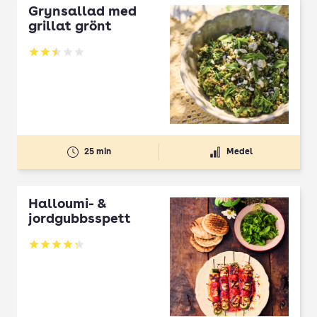
Grynsallad med
grillat grönt
Betyg: 2.5 av 5
25 min
Medel
Halloumi- &
jordgubbsspett
Betyg: 4.3 av 5