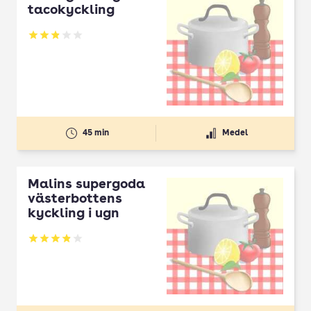
tacokyckling
Betyg: 2.89 av 5
45 min
Medel
Malins supergoda
västerbottens
kyckling i ugn
Betyg: 3.91 av 5