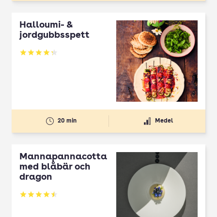
Halloumi- &
jordgubbsspett
Betyg: 4.3 av 5
20 min
Medel
Mannapannacotta
med blåbär och
dragon
Betyg: 4.5 av 5