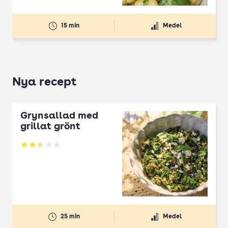
15 min
Medel
Nya recept
Grynsallad med
grillat grönt
Betyg: 2.5 av 5
25 min
Medel