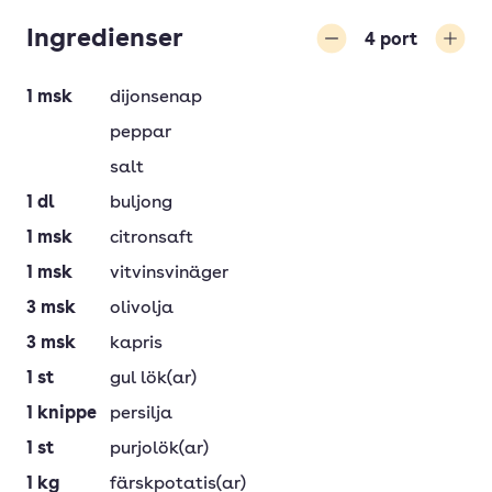
Ingredienser
4
port
Minska
Öka
1
msk
dijonsenap
peppar
salt
1
dl
buljong
1
msk
citronsaft
1
msk
vitvinsvinäger
3
msk
olivolja
3
msk
kapris
1
st
gul lök(ar)
1
knippe
persilja
1
st
purjolök(ar)
1
kg
färskpotatis(ar)