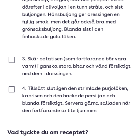
dijonsenap, dragon, salt och peppar. Vispa
därefter i olivoljan i en tunn stråle, och sist
buljongen. Hönsbuljong ger dressingen en
fyllig smak, men det går också bra med
grönsaksbuljong. Blanda sist i den
finhackade gula löken.
3. Skär potatisen (som fortfarande bör vara
Klar
varm) i ganska stora bitar och vänd försiktigt
ned dem i dressingen.
4. Tillsätt slutligen den strimlade purjolöken,
Klar
kaprisen och den hackade persiljan och
blanda försiktigt. Servera gärna salladen när
den fortfarande är lite ljummen.
Vad tyckte du om receptet?