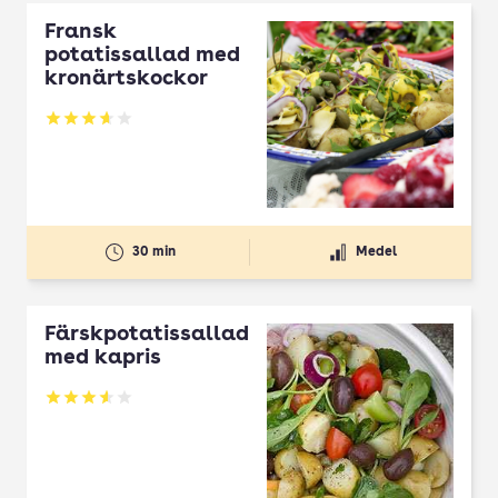
Fransk
potatissallad med
kronärtskockor
Betyg: 3.66 av 5
30 min
Medel
Färskpotatissallad
med kapris
Betyg: 3.56 av 5