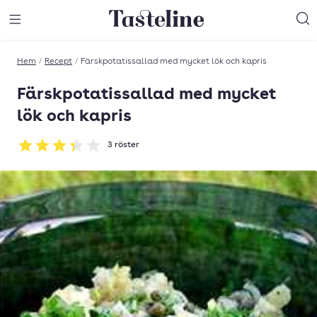
Till Tastelines startsida
äng meny
Öppna meny
Sö
Hem
/
Recept
/
Färskpotatissallad med mycket lök och kapris
Färskpotatissallad med mycket
lök och kapris
3
röster
Betyg: 3.33 av 5