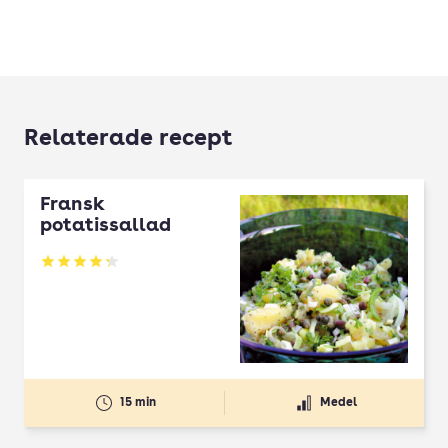
Relaterade recept
Fransk
potatissallad
Betyg: 4.29 av 5
15 min
Medel