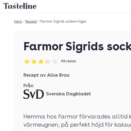
Till Tastelines startsida
Hem
/
Recept
/
Farmor Sigrids sockerringar
Farmor Sigrids soc
119
röster
Betyg: 3.37 av 5
Recept av
Alice Brax
Från
Svenska Dagbladet
Hemma hos farmor förvarades alltid kr
värmeugnen, på perfekt höjd för kaks