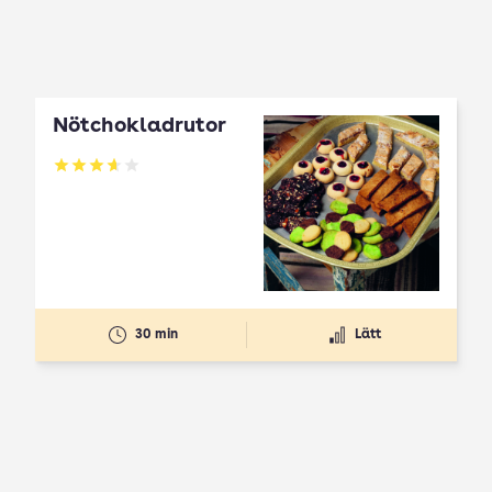
Nötchokladrutor
Betyg: 3.65 av 5
30 min
Lätt