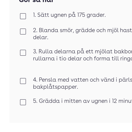
Gör så här
1. Sätt ugnen på 175 grader.
Klar
2. Blanda smör, grädde och mjöl hasti
Klar
delar.
3. Rulla delarna på ett mjölat bakbor
Klar
rullarna i tio delar och forma till ring
4. Pensla med vatten och vänd i pärl
Klar
bakplåtspapper.
5. Grädda i mitten av ugnen i 12 minu
Klar