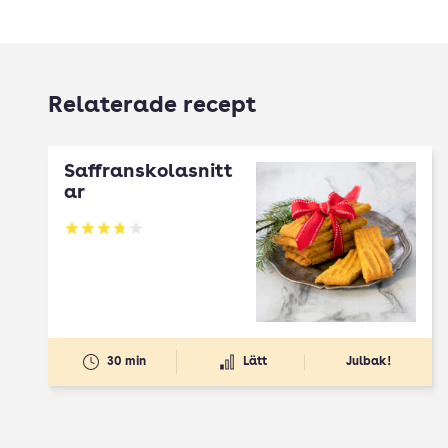
Relaterade recept
Saffranskolasnitt
ar
Betyg: 3.81 av 5
30 min
Lätt
Julbak!