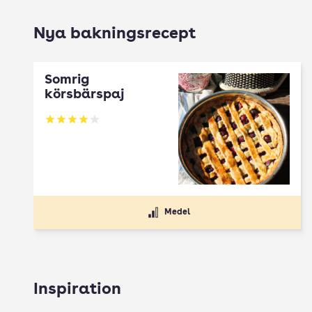
Nya bakningsrecept
Somrig
körsbärspaj
Betyg: 4 av 5
Medel
Inspiration