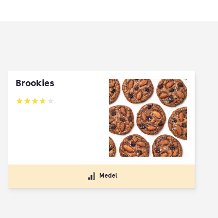
Brookies
Betyg: 3.64 av 5
Medel