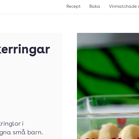
Recept
Baka
Vinmatchade 
kerringar
inglor i
ugna små barn.