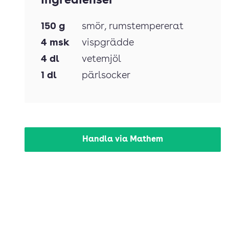
Ingredienser
150
g
smör
, rumstempererat
4
msk
vispgrädde
4
dl
vetemjöl
1
dl
pärlsocker
Handla via Mathem