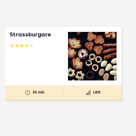
Strassburgare
Betyg: 3.78 av 5
30 min
Lätt