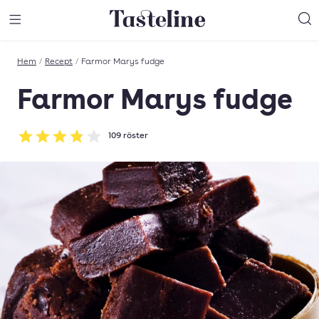
Till Tastelines startsida
äng meny
Öppna meny
Sö
Hem
/
Recept
/
Farmor Marys fudge
Farmor Marys fudge
109
röster
Betyg: 3.83 av 5