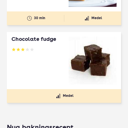
30 min
Medel
Chocolate fudge
Betyg: 3.13 av 5
Medel
Nya bakningsrecept