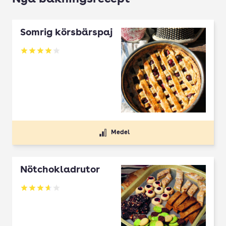
Somrig körsbärspaj
Betyg: 4 av 5
Medel
Nötchokladrutor
Betyg: 3.65 av 5