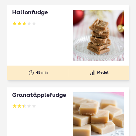
Hallonfudge
Betyg: 2.78 av 5
45 min
Medel
Granatäpplefudge
Betyg: 2.47 av 5