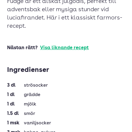
Fudge är ett älskat julgodis, perfekt till
adventsbak eller mysiga stunder vid
luciafirandet. Här i ett klassiskt farmors-
recept.
Nästan rätt?
Visa liknande recept
Ingredienser
3
dl
strösocker
1
dl
grädde
1
dl
mjölk
1.5
dl
smör
1
msk
vaniljsocker