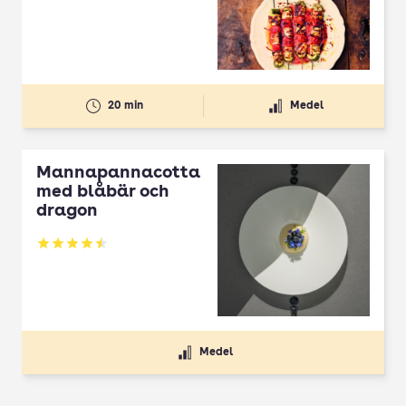
20 min
Medel
Mannapannacotta
med blåbär och
dragon
Betyg: 4.5 av 5
Medel