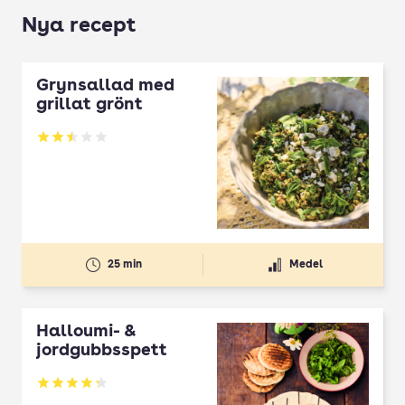
Nya recept
Grynsallad med
grillat grönt
Betyg: 2.5 av 5
25 min
Medel
Halloumi- &
jordgubbsspett
Betyg: 4.3 av 5