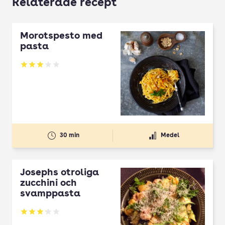
Relaterade recept
Morotspesto med
pasta
Betyg: 3 av 5
30 min
Medel
Josephs otroliga
zucchini och
svamppasta
Betyg: 3.1 av 5