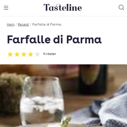
Till Tastelines startsida
äng meny
Öppna meny
Sö
Hem
/
Recept
/
Farfalle di Parma
Farfalle di Parma
11
röster
Betyg: 4.09 av 5