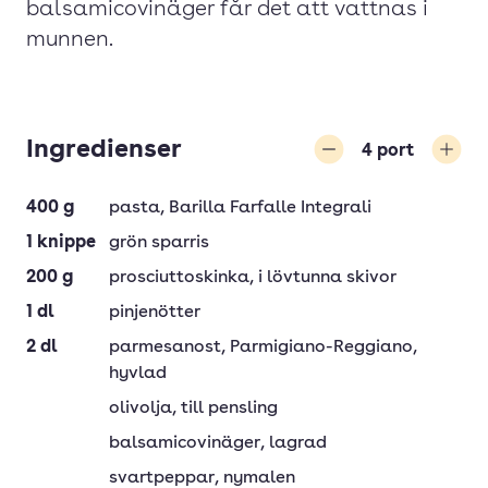
balsamicovinäger får det att vattnas i
munnen.
Ingredienser
4
port
Minska
Öka
400
g
pasta
, Barilla Farfalle Integrali
1
knippe
grön sparris
200
g
prosciuttoskinka
, i lövtunna skivor
1
dl
pinjenötter
2
dl
parmesanost
, Parmigiano-Reggiano,
hyvlad
olivolja
, till pensling
balsamicovinäger
, lagrad
svartpeppar
, nymalen