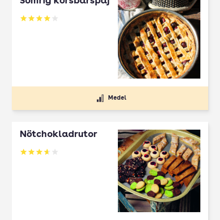
Somrig körsbärspaj
Betyg: 4 av 5
Medel
Nötchokladrutor
Betyg: 3.65 av 5