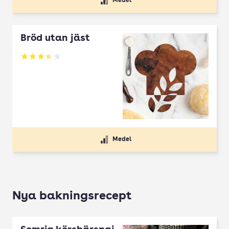
Medel
Bröd utan jäst
Betyg: 3.43 av 5
Medel
Nya bakningsrecept