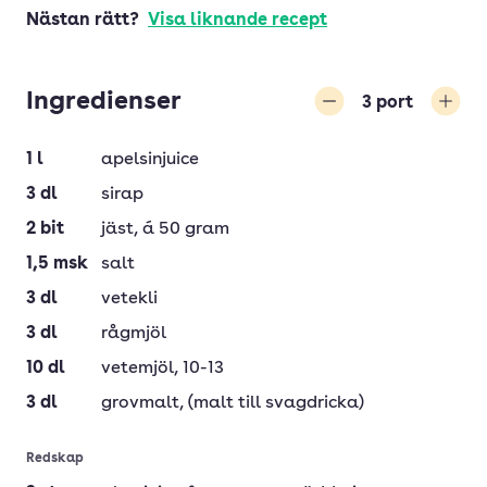
Nästan rätt?
Visa liknande recept
Ingredienser
3
port
Minska
Öka
1
l
apelsinjuice
3
dl
sirap
2
bit
jäst
, á 50 gram
1,5
msk
salt
3
dl
vetekli
3
dl
rågmjöl
10
dl
vetemjöl
, 10-13
3
dl
grovmalt
, (malt till svagdricka)
Redskap