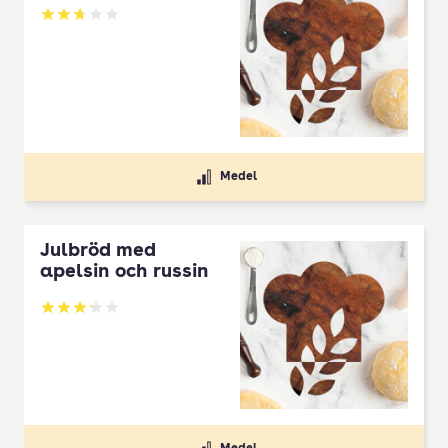
Betyg: 2.75 av 5
Medel
Julbröd med
apelsin och russin
Betyg: 3.2 av 5