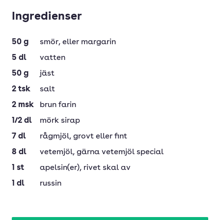
Ingredienser
50
g
smör
, eller margarin
5
dl
vatten
50
g
jäst
2
tsk
salt
2
msk
brun farin
1/2
dl
mörk sirap
7
dl
rågmjöl
, grovt eller fint
8
dl
vetemjöl
, gärna vetemjöl special
1
st
apelsin(er)
, rivet skal av
1
dl
russin