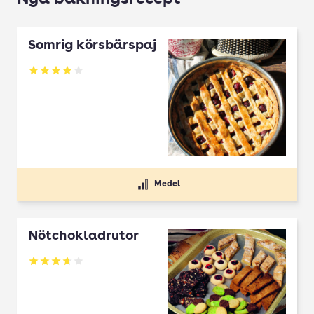
Somrig körsbärspaj
Betyg: 4 av 5
Medel
Nötchokladrutor
Betyg: 3.65 av 5