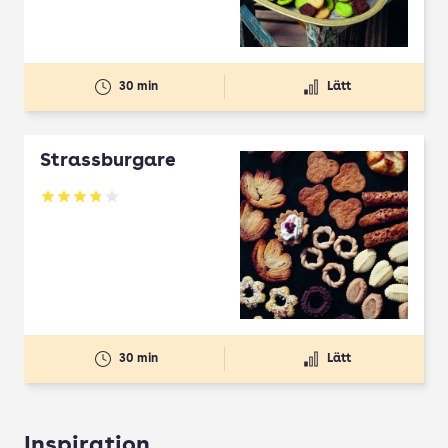
30 min
Lätt
Strassburgare
Betyg: 3.78 av 5
30 min
Lätt
Inspiration