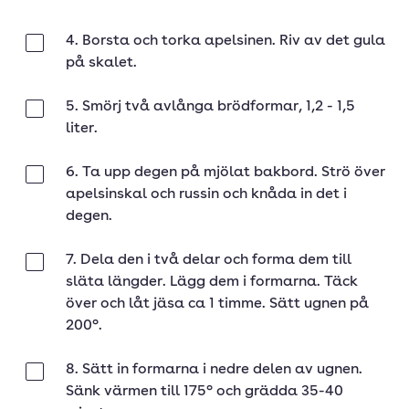
4. Borsta och torka apelsinen. Riv av det gula
Klar
på skalet.
5. Smörj två avlånga brödformar, 1,2 - 1,5
Klar
liter.
6. Ta upp degen på mjölat bakbord. Strö över
Klar
apelsinskal och russin och knåda in det i
degen.
7. Dela den i två delar och forma dem till
Klar
släta längder. Lägg dem i formarna. Täck
över och låt jäsa ca 1 timme. Sätt ugnen på
200°.
8. Sätt in formarna i nedre delen av ugnen.
Klar
Sänk värmen till 175° och grädda 35-40