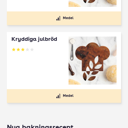
Medel
Kryddiga julbröd
Betyg: 3 av 5
Medel
Nya bakningsrecept