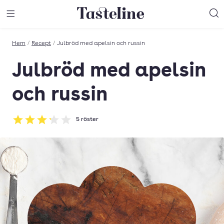
Till Tastelines startsida
äng meny
Öppna meny
Sö
Hem
/
Recept
/
Julbröd med apelsin och russin
Julbröd med apelsin
och russin
5
röster
Betyg: 3.2 av 5