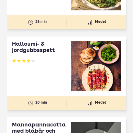
25 min
Medel
Halloumi- &
jordgubbsspett
Betyg: 4.3 av 5
20 min
Medel
Mannapannacotta
med blåbär och