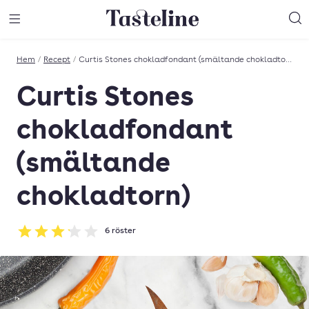
Till Tastelines startsida
äng meny
Öppna meny
Sö
Hem
/
Recept
/
Curtis Stones chokladfondant (smältande chokladtorn)
Curtis Stones
chokladfondant
(smältande
chokladtorn)
6
röster
Betyg: 3.17 av 5