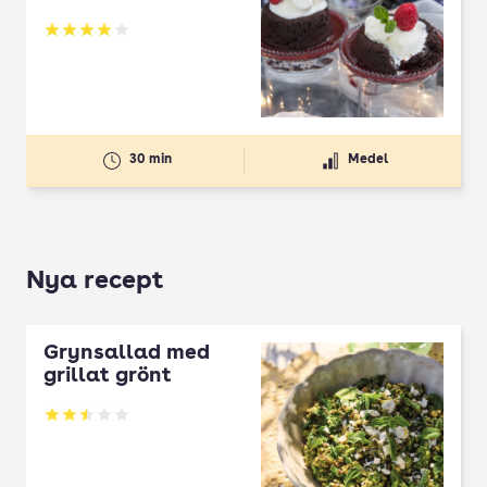
Betyg: 3.96 av 5
30 min
Medel
Nya recept
Grynsallad med
grillat grönt
Betyg: 2.5 av 5