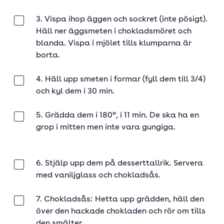
3. Vispa ihop äggen och sockret (inte pösigt).
Klar
Häll ner äggsmeten i chokladsmöret och
blanda. Vispa i mjölet tills klumparna är
borta.
4. Häll upp smeten i formar (fyll dem till 3/4)
Klar
och kyl dem i 30 min.
5. Grädda dem i 180°, i 11 min. De ska ha en
Klar
grop i mitten men inte vara gungiga.
6. Stjälp upp dem på desserttallrik. Servera
Klar
med vaniljglass och chokladsås.
7. Chokladsås: Hetta upp grädden, häll den
Klar
över den hackade chokladen och rör om tills
den smälter.