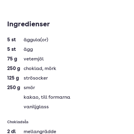
Ingredienser
5
st
äggula(or)
5
st
ägg
75
g
vetemjöl
250
g
choklad
, mörk
125
g
strösocker
250
g
smör
kakao
, till formarna
vaniljglass
Chokladsås
2
dl
mellangrädde