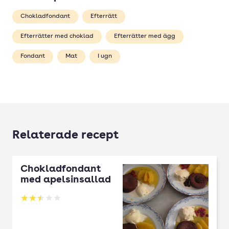
Chokladfondant
Efterrätt
Efterrätter med choklad
Efterrätter med ägg
Fondant
Mat
I ugn
Relaterade recept
Chokladfondant
med apelsinsallad
Betyg: 2.5 av 5