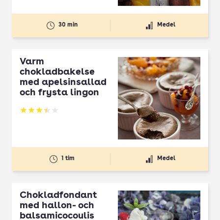
30 min
Medel
Varm
chokladbakelse
med apelsinsallad
och frysta lingon
Betyg: 3.4 av 5
1 tim
Medel
Chokladfondant
med hallon- och
balsamicocoulis