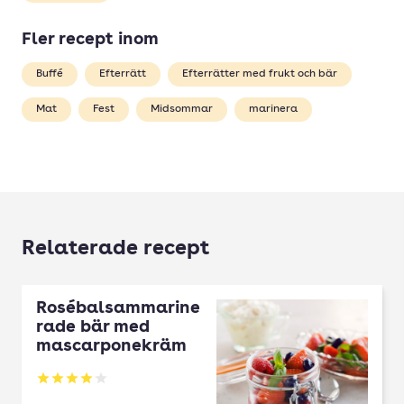
Fler recept inom
Buffé
Efterrätt
Efterrätter med frukt och bär
Mat
Fest
Midsommar
marinera
Relaterade recept
Rosébalsammarine
rade bär med
mascarponekräm
Betyg: 4.08 av 5