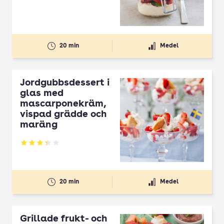
20 min
Medel
Jordgubbsdessert i
glas med
mascarponekräm,
vispad grädde och
maräng
Betyg: 3.36 av 5
20 min
Medel
Grillade frukt- och