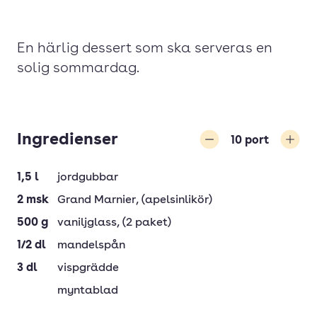
En härlig dessert som ska serveras en
solig sommardag.
Ingredienser
10
port
Minska
Öka
1,5
l
jordgubbar
2
msk
Grand Marnier
, (apelsinlikör)
500
g
vaniljglass
, (2 paket)
1/2
dl
mandelspån
3
dl
vispgrädde
myntablad