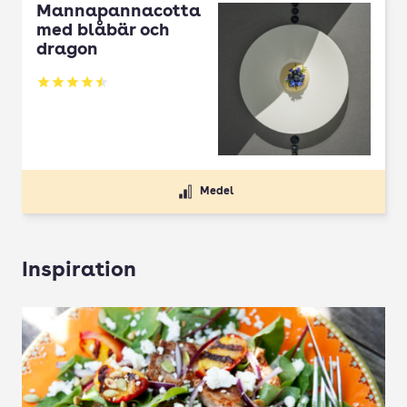
Mannapannacotta
med blåbär och
dragon
Betyg: 4.5 av 5
Medel
Inspiration