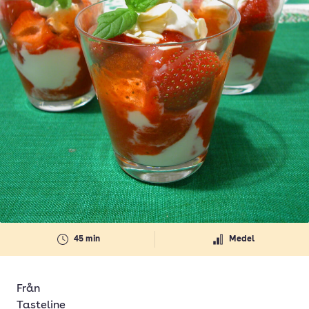
45 min
Medel
Från
Tasteline