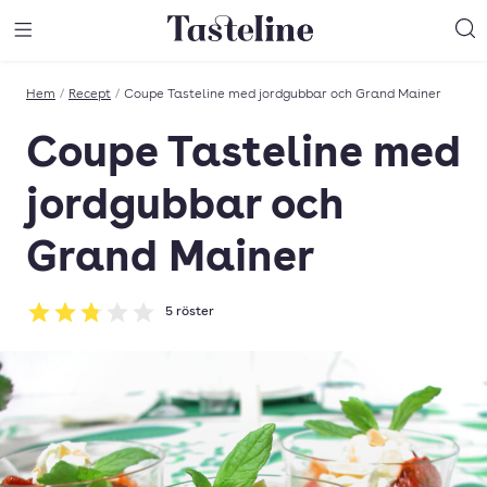
Till Tastelines startsida
äng meny
Öppna meny
Sö
Hem
/
Recept
/
Coupe Tasteline med jordgubbar och Grand Mainer
Coupe Tasteline med
jordgubbar och
Grand Mainer
5
röster
Betyg: 2.8 av 5