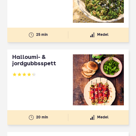
25 min
Medel
Halloumi- &
jordgubbsspett
Betyg: 4.3 av 5
20 min
Medel