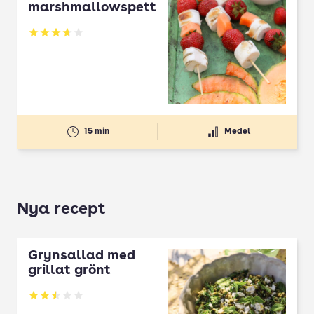
marshmallowspett
Betyg: 3.62 av 5
15 min
Medel
Nya recept
Grynsallad med
grillat grönt
Betyg: 2.5 av 5