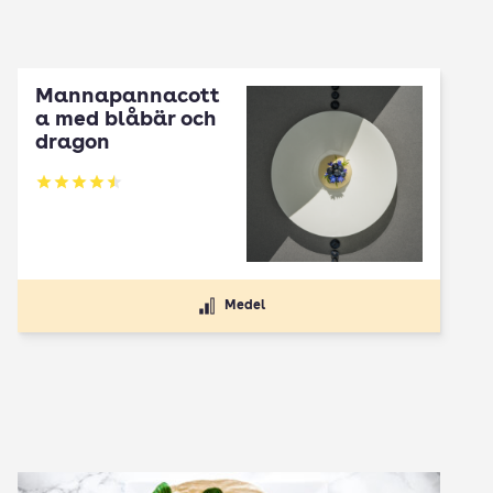
Mannapannacott
a med blåbär och
dragon
Betyg: 4.5 av 5
Medel