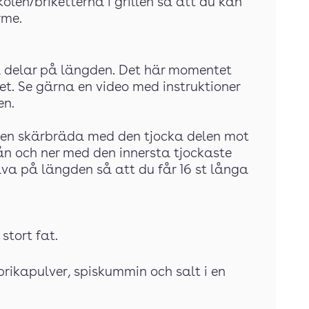
olen/briketterna i grillen så att du kan
rme.
a delar på längden. Det här momentet
het. Se gärna en video med instruktioner
en.
å en skärbräda med den tjocka delen mot
n och ner med den innersta tjockaste
lva på längden så att du får 16 st långa
stort fat.
rikapulver, spiskummin och salt i en