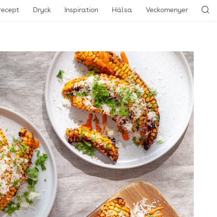
recept
Dryck
Inspiration
Hälsa
Veckomenyer
Sö