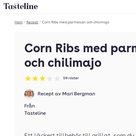
Till Tastelines startsida
Hem
/
Recept
/
Corn Ribs med parmesan och chilimajo
Corn Ribs med pa
och chilimajo
59
röster
Betyg: 3.08 av 5
Recept av
Mari Bergman
Från
Tasteline