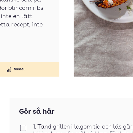
u kanske sett på
r blir corn ribs
 inte en lätt
tta recept, inte
Medel
Gör så här
1. Tänd grillen i lagom tid och läs g
Klar