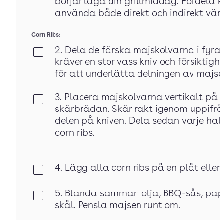
börjar laga din grillmiddag. Fördela k
använda både direkt och indirekt vä
Corn Ribs:
2. Dela de färska majskolvarna i fyr
Klar
kräver en stor vass kniv och försiktig
för att underlätta delningen av majs
3. Placera majskolvarna vertikalt p
Klar
skärbrädan. Skär rakt igenom uppifrå
delen på kniven. Dela sedan varje ha
corn ribs.
4. Lägg alla corn ribs på en plåt eller 
Klar
5. Blanda samman olja, BBQ-sås, pap
Klar
skål. Pensla majsen runt om.