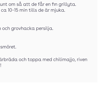
unt om så att de får en fin grillyta.
 ca 10-15 min tills de är mjuka.
n och grovhacka persilja.
 smöret.
kärbräda och toppa med chilimajjo, riven
!