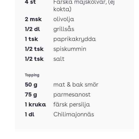
4
st
Färska majskolvar
, (ej
kokta)
2
msk
olivolja
1/2
dl
grillsås
1
tsk
paprikakrydda
1/2
tsk
spiskummin
1/2
tsk
salt
Topping
50
g
mat & bak smör
75
g
parmesanost
1
kruka
färsk persilja
1
dl
Chilimajonnäs