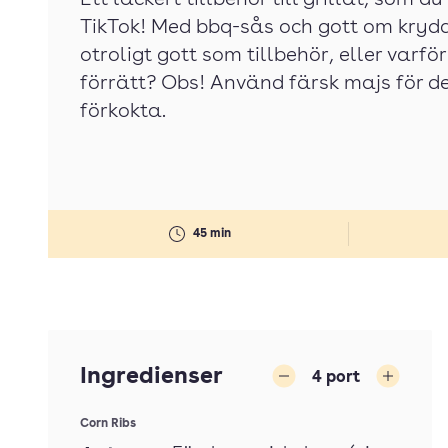
Ett läckert tillbehör till grillat, som d
TikTok! Med bbq-sås och gott om kryddo
otroligt gott som tillbehör, eller varför
förrätt? Obs! Använd färsk majs för de
förkokta.
45 min
Ingredienser
4
port
Minska
Öka
Corn Ribs