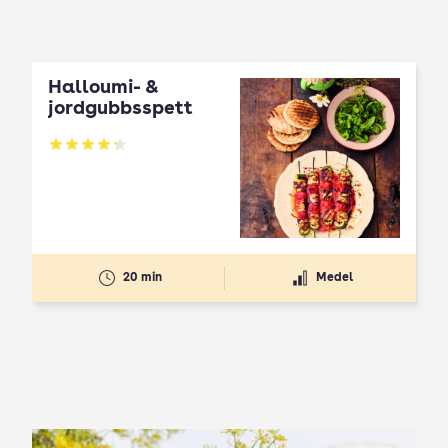
Halloumi- &
jordgubbsspett
Betyg: 4.3 av 5
20 min
Medel