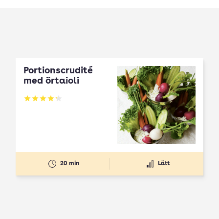
Portionscrudité
med örtaioli
Betyg: 4.27 av 5
20 min
Lätt