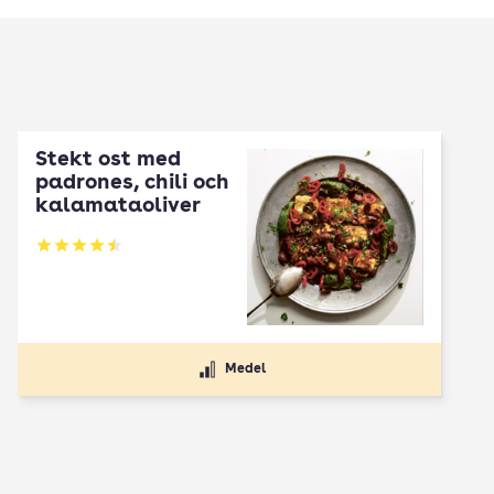
Stekt ost med
padrones, chili och
kalamataoliver
Betyg: 4.5 av 5
Medel