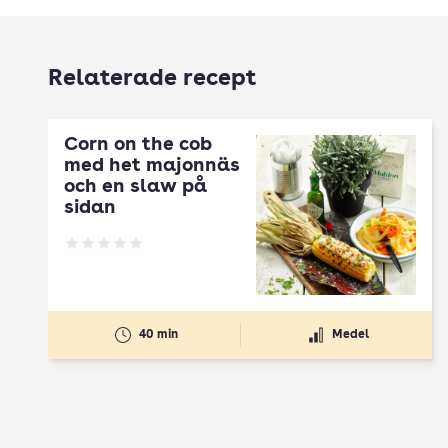
Relaterade recept
Corn on the cob
med het majonnäs
och en slaw på
sidan
Betyg: 0 av 5
40 min
Medel