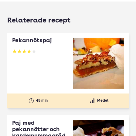
Relaterade recept
Pekannötspaj
Betyg: 3.96 av 5
45 min
Medel
Paj med
pekannötter och