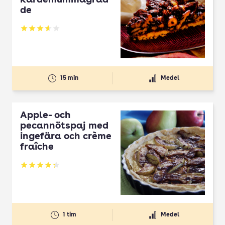
kardemummagräd
de
Betyg: 3.68 av 5
15 min
Medel
Äpple- och
pecannötspaj med
ingefära och crème
fraîche
Betyg: 4.33 av 5
1 tim
Medel