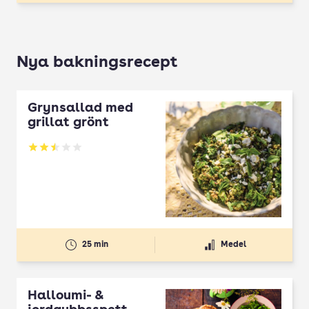
Nya bakningsrecept
Grynsallad med
grillat grönt
Betyg: 2.5 av 5
25 min
Medel
Halloumi- &