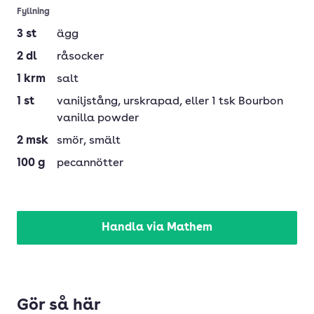
Fyllning
3
st
ägg
2
dl
råsocker
1
krm
salt
1
st
vaniljstång
, urskrapad, eller 1 tsk Bourbon
vanilla powder
2
msk
smör
, smält
100
g
pecannötter
Handla via Mathem
Gör så här