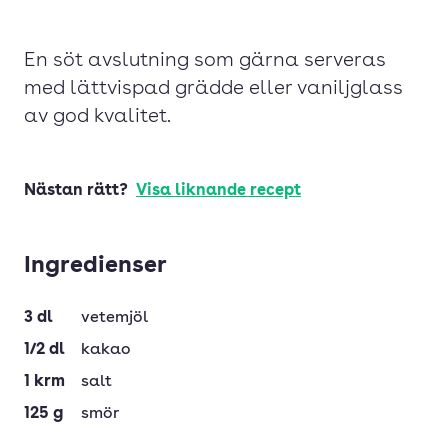
En söt avslutning som gärna serveras
med lättvispad grädde eller vaniljglass
av god kvalitet.
Nästan rätt?
Visa liknande recept
Ingredienser
3
dl
vetemjöl
1/2
dl
kakao
1
krm
salt
125
g
smör