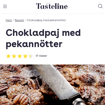
Till Tastelines startsida
äng meny
Öppna meny
Sö
Hem
/
Recept
/
Chokladpaj med pekannötter
Chokladpaj med
pekannötter
17
röster
Betyg: 4.35 av 5