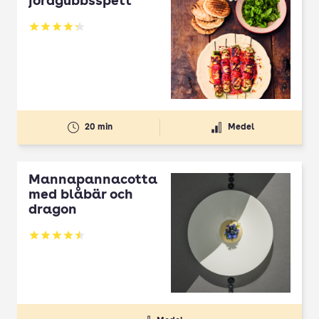
jordgubbsspett
Betyg: 4.3 av 5
20 min
Medel
Mannapannacotta
med blåbär och
dragon
Betyg: 4.5 av 5