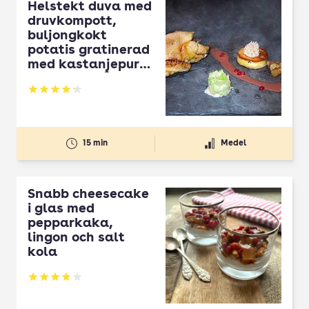
Helstekt duva med
druvkompott,
buljongkokt
potatis gratinerad
med kastanjepuré
med glöggsås
Betyg: 4.2 av 5
15 min
Medel
Snabb cheesecake
i glas med
pepparkaka,
lingon och salt
kola
Betyg: 3.84 av 5