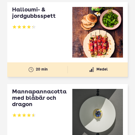
Halloumi- &
jordgubbsspett
Betyg: 4.3 av 5
20 min
Medel
Mannapannacotta
med blåbär och
dragon
Betyg: 4.5 av 5