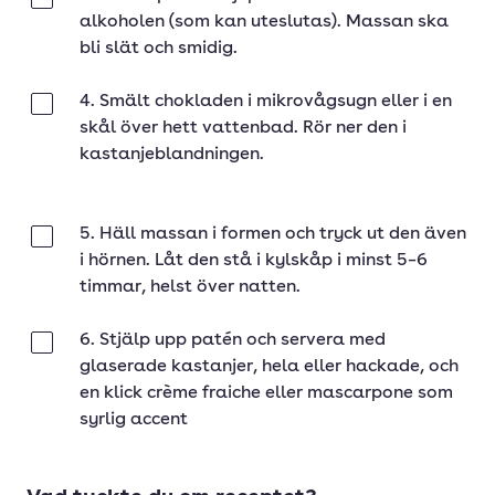
Klar
alkoholen (som kan uteslutas). Massan ska
bli slät och smidig.
4. Smält chokladen i mikrovågsugn eller i en
Klar
skål över hett vattenbad. Rör ner den i
kastanjeblandningen.
5. Häll massan i formen och tryck ut den även
Klar
i hörnen. Låt den stå i kylskåp i minst 5–6
timmar, helst över natten.
6. Stjälp upp patén och servera med
Klar
glaserade kastanjer, hela eller hackade, och
en klick crème fraiche eller mascarpone som
syrlig accent