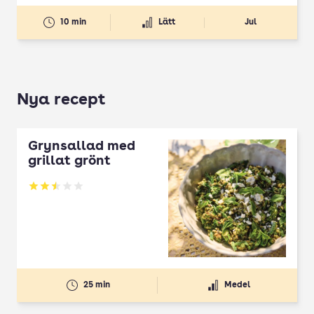
10 min
Lätt
Jul
Nya recept
Grynsallad med
grillat grönt
Betyg: 2.5 av 5
25 min
Medel