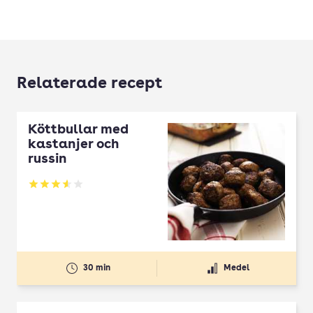
Relaterade recept
Köttbullar med
kastanjer och
russin
Betyg: 3.57 av 5
30 min
Medel