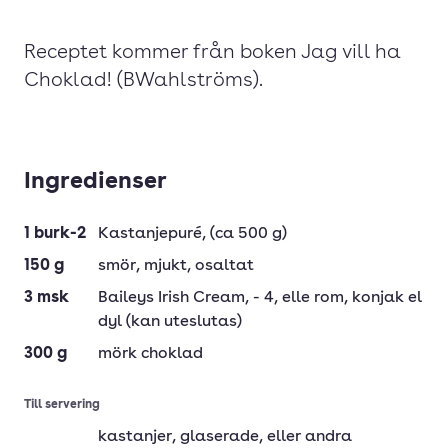
Receptet kommer från boken Jag vill ha
Choklad! (BWahlströms).
Ingredienser
1
burk-2
Kastanjepuré
, (ca 500 g)
150
g
smör
, mjukt, osaltat
3
msk
Baileys Irish Cream
, - 4, elle rom, konjak el
dyl (kan uteslutas)
300
g
mörk choklad
Till servering
kastanjer
, glaserade, eller andra