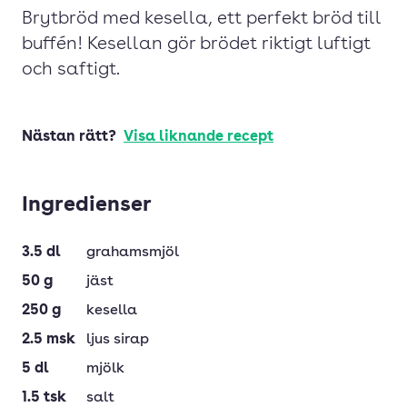
Brytbröd med kesella, ett perfekt bröd till
buffén! Kesellan gör brödet riktigt luftigt
och saftigt.
Nästan rätt?
Visa liknande recept
Ingredienser
3.5
dl
grahamsmjöl
50
g
jäst
250
g
kesella
2.5
msk
ljus sirap
5
dl
mjölk
1.5
tsk
salt