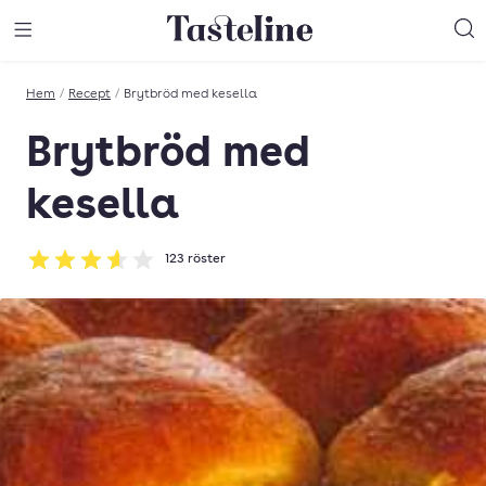
Till Tastelines startsida
äng meny
Öppna meny
Sö
Hem
/
Recept
/
Brytbröd med kesella
Brytbröd med
kesella
123
röster
Betyg: 3.58 av 5