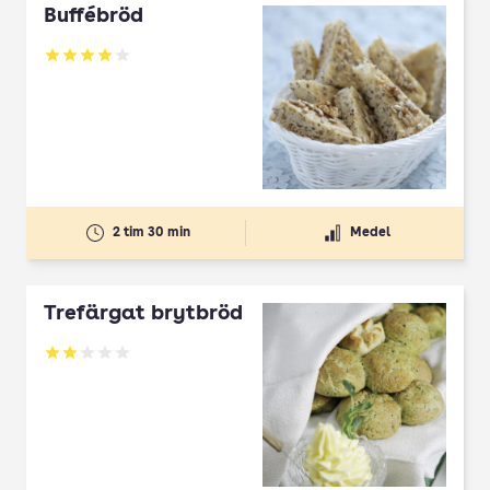
Buffébröd
Betyg: 3.93 av 5
2 tim 30 min
Medel
Trefärgat brytbröd
Betyg: 2 av 5