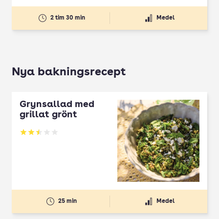
2 tim 30 min
Medel
Nya bakningsrecept
Grynsallad med
grillat grönt
Betyg: 2.5 av 5
25 min
Medel