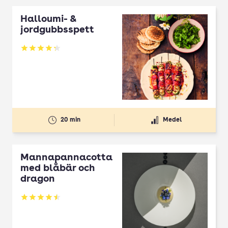
Halloumi- &
jordgubbsspett
Betyg: 4.3 av 5
20 min
Medel
Mannapannacotta
med blåbär och
dragon
Betyg: 4.5 av 5