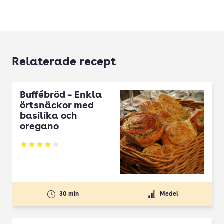
Relaterade recept
Buffébröd – Enkla
örtsnäckor med
basilika och
oregano
Betyg: 3.83 av 5
30 min
Medel