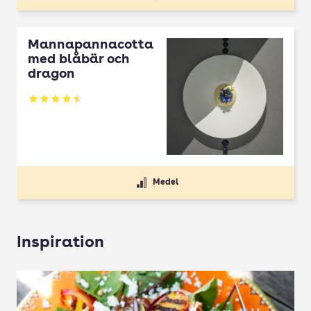
Mannapannacotta
med blåbär och
dragon
Betyg: 4.5 av 5
Medel
Inspiration