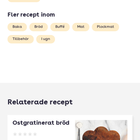
Fler recept inom
Baka
Bröd
Buffé
Mat
Plockmat
Tillbehör
I ugn
Relaterade recept
Ostgratinerat bröd
Betyg: 0 av 5