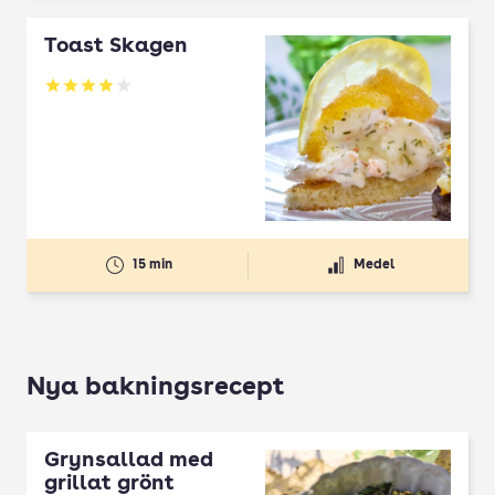
Toast Skagen
Betyg: 3.96 av 5
15 min
Medel
Nya bakningsrecept
Grynsallad med
grillat grönt