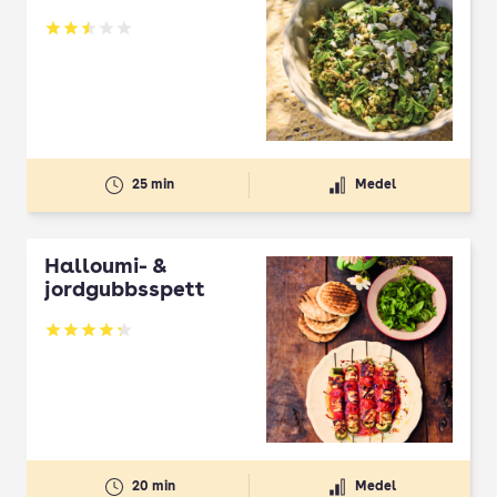
Betyg: 2.5 av 5
25 min
Medel
Halloumi- &
jordgubbsspett
Betyg: 4.3 av 5
20 min
Medel