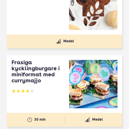
Medel
Frasiga
kycklingburgare i
miniformat med
currymajjo
Betyg: 3.82 av 5
30 min
Medel