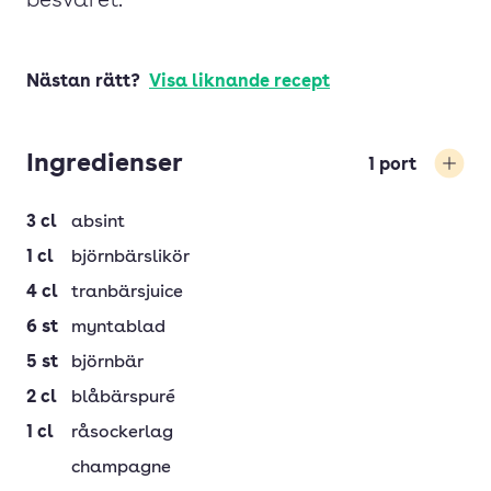
besväret.
Nästan rätt?
Visa liknande recept
Ingredienser
1
port
Öka
3
cl
absint
1
cl
björnbärslikör
4
cl
tranbärsjuice
6
st
myntablad
5
st
björnbär
2
cl
blåbärspuré
1
cl
råsockerlag
champagne