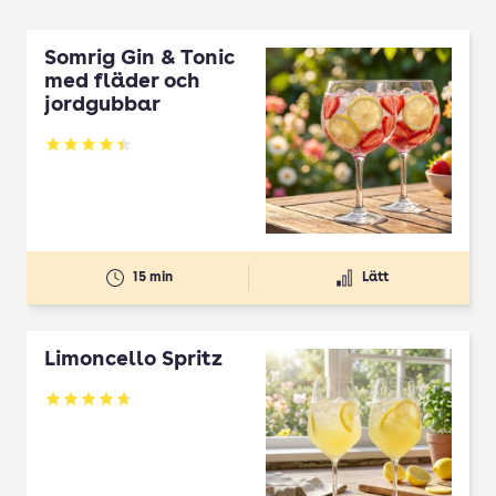
Somrig Gin & Tonic
med fläder och
jordgubbar
Betyg: 4.45 av 5
15 min
Lätt
Limoncello Spritz
Betyg: 4.7 av 5