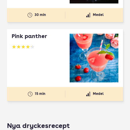
30 min
Medel
Pink panther
Betyg: 4.22 av 5
15 min
Medel
Nya dryckesrecept