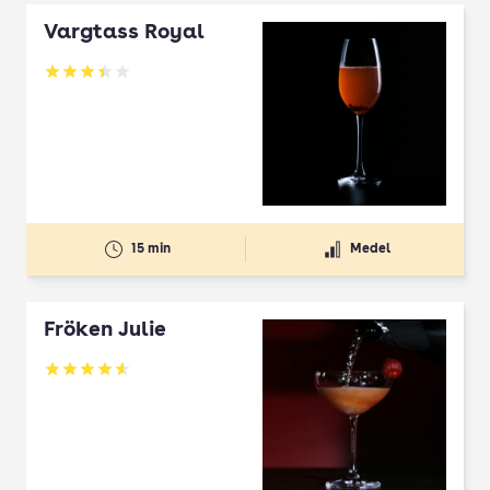
Vargtass Royal
Betyg: 3.45 av 5
15 min
Medel
Fröken Julie
Betyg: 4.56 av 5