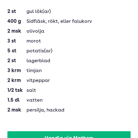
2
st
gul lök(ar)
400
g
Sidfläsk
, rökt, eller falukorv
2
msk
olivolja
3
st
morot
5
st
potatis(ar)
2
st
lagerblad
3
krm
timjan
2
krm
vitpeppar
1/2
tsk
salt
1.5
dl
vatten
2
msk
persilja
, hackad