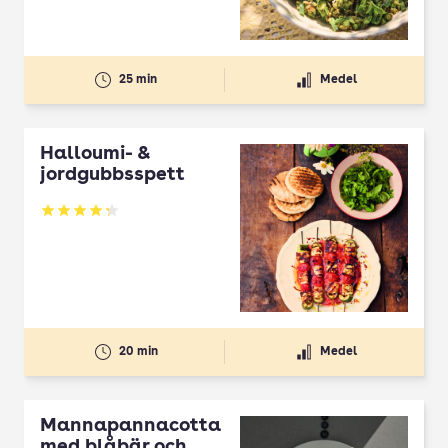
25 min
Medel
Halloumi- &
jordgubbsspett
Betyg: 4.3 av 5
20 min
Medel
Mannapannacotta
med blåbär och