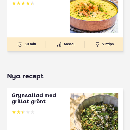
Betyg: 4.36 av 5
30 min
Medel
Vintips
Nya recept
Grynsallad med
grillat grönt
Betyg: 2.5 av 5