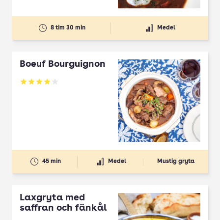
8 tim 30 min
Medel
Boeuf Bourguignon
Betyg: 3.97 av 5
45 min
Medel
Mustig gryta
Laxgryta med
saffran och fänkål