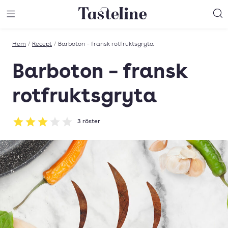
Till Tastelines startsida
äng meny
Öppna meny
Sö
Hem
/
Recept
/
Barboton – fransk rotfruktsgryta
Barboton – fransk
rotfruktsgryta
3
röster
Betyg: 3 av 5