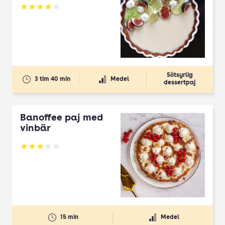
Betyg: 3.91 av 5
Sötsyrlig
3 tim 40 min
Medel
dessertpaj
Banoffee paj med
vinbär
Betyg: 3.2 av 5
15 min
Medel