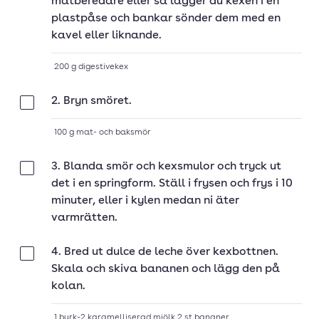
matberedare eller så lägger du kexen i en
plastpåse och bankar sönder dem med en
kavel eller liknande.
200
g
digestivekex
2. Bryn smöret.
Klar
100
g
mat- och baksmör
3. Blanda smör och kexsmulor och tryck ut
Klar
det i en springform. Ställ i frysen och frys i 10
minuter, eller i kylen medan ni äter
varmrätten.
4. Bred ut dulce de leche över kexbottnen.
Klar
Skala och skiva bananen och lägg den på
kolan.
1
burk-2
karamelliserad mjölk
,
2
st
bananer