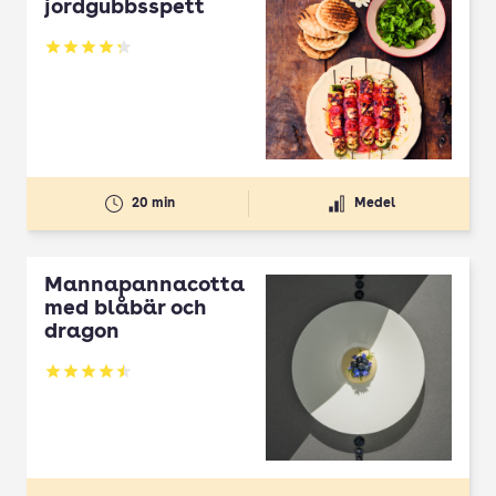
jordgubbsspett
Betyg: 4.3 av 5
20 min
Medel
Mannapannacotta
med blåbär och
dragon
Betyg: 4.5 av 5