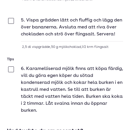
5. Vispa grädden lätt och fluffig och lägg den
Klar
över bananerna. Avsluta med att riva över
chokladen och strö över flingsalt. Servera!
2,5
dl
vispgrädde
,
50
g
mjölkchoklad
,
1/2
krm
flingsalt
Tips
6. Karamelliserad mjölk finns att köpa färdig,
Klar
vill du göra egen köper du sötad
kondenserad mjölk och kokar hela burken i en
kastrull med vatten. Se till att burken är
täckt med vatten hela tiden. Burken ska koka
i 2 timmar. Låt svalna innan du öppnar
burken.