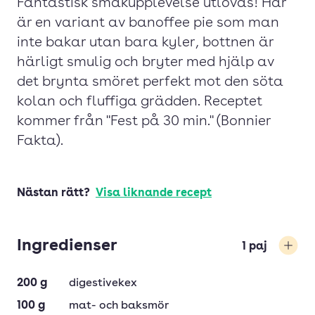
Fantastisk smakupplevelse utlovas! Här
är en variant av banoffee pie som man
inte bakar utan bara kyler, bottnen är
härligt smulig och bryter med hjälp av
det brynta smöret perfekt mot den söta
kolan och fluffiga grädden. Receptet
kommer från "Fest på 30 min." (Bonnier
Fakta).
Nästan rätt?
Visa liknande recept
Ingredienser
1
paj
Öka
200
g
digestivekex
100
g
mat- och baksmör