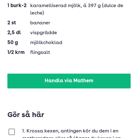
1
burk-2
karamelliserad mjölk
, á 397 g (dulce de
leche)
2
st
bananer
2,5
dl
vispgrädde
50
g
mjölkchoklad
1/2
krm
flingsalt
Handla via Mathem
Gör så här
1. Krossa kexen, antingen kör du dem i en
Klar