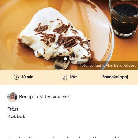
Gå till bild 1 banoffee pie
Gå till bild 2
Foto: Johanna Åkerberg Kassel
30 min
Lätt
Banankolapaj
Recept av
Jessica Frej
Från
Kokbok