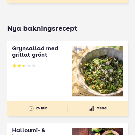
Nya bakningsrecept
Grynsallad med
grillat grönt
Betyg: 2.5 av 5
25 min
Medel
Halloumi- &