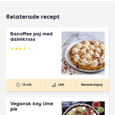
Relaterade recept
Banoffee paj med
daimkross
Betyg: 3.65 av 5
15 min
Lätt
Banankolapaj
Vegansk key lime
pie