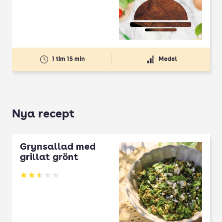
1 tim 15 min
Medel
Nya recept
Grynsallad med
grillat grönt
Betyg: 2.5 av 5