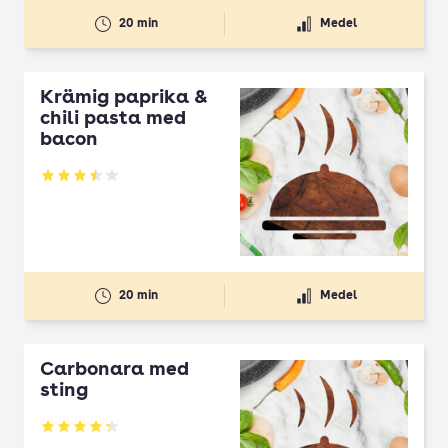
20 min
Medel
Krämig paprika &
chili pasta med
bacon
Betyg: 3.52 av 5
20 min
Medel
Carbonara med
sting
Betyg: 4.25 av 5