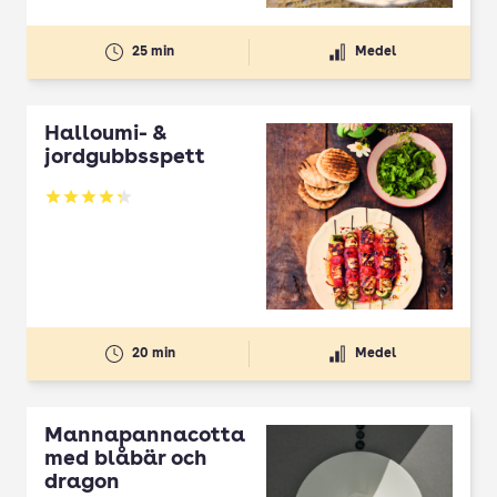
25 min
Medel
Halloumi- &
jordgubbsspett
Betyg: 4.3 av 5
20 min
Medel
Mannapannacotta
med blåbär och
dragon