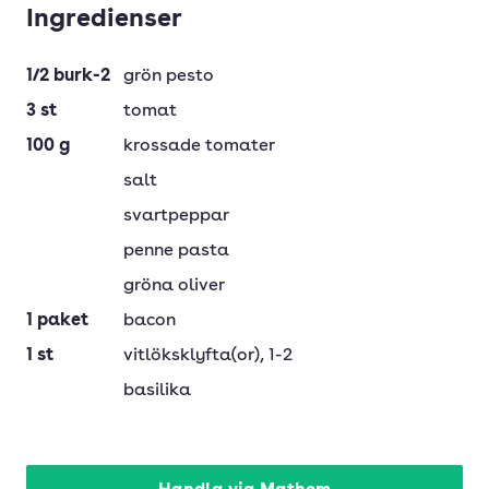
Ingredienser
1/2
burk-2
grön pesto
3
st
tomat
100
g
krossade tomater
salt
svartpeppar
penne pasta
gröna oliver
1
paket
bacon
1
st
vitlöksklyfta(or)
, 1-2
basilika