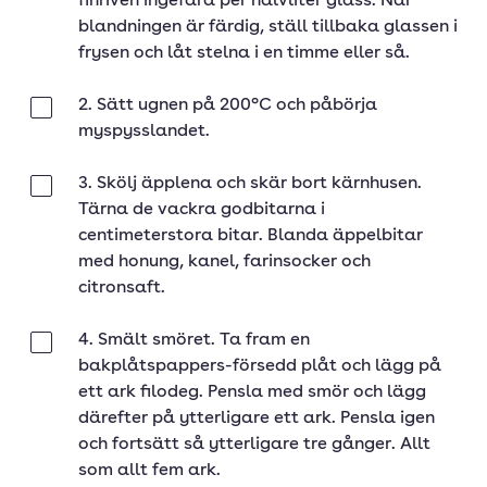
finriven ingefära per halvliter glass. När
blandningen är färdig, ställ tillbaka glassen i
frysen och låt stelna i en timme eller så.
2. Sätt ugnen på 200°C och påbörja
Klar
myspysslandet.
3. Skölj äpplena och skär bort kärnhusen.
Klar
Tärna de vackra godbitarna i
centimeterstora bitar. Blanda äppelbitar
med honung, kanel, farinsocker och
citronsaft.
4. Smält smöret. Ta fram en
Klar
bakplåtspappers-försedd plåt och lägg på
ett ark filodeg. Pensla med smör och lägg
därefter på ytterligare ett ark. Pensla igen
och fortsätt så ytterligare tre gånger. Allt
som allt fem ark.