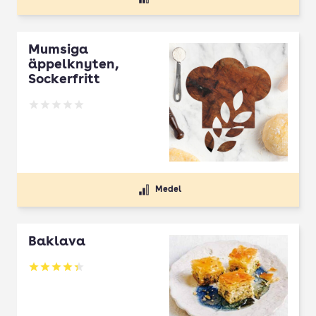
Mumsiga
äppelknyten,
Sockerfritt
Betyg: 0 av 5
Medel
Baklava
Betyg: 4.33 av 5