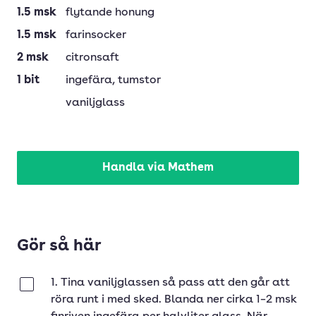
1.5
msk
flytande honung
1.5
msk
farinsocker
2
msk
citronsaft
1
bit
ingefära
, tumstor
vaniljglass
Handla via Mathem
Gör så här
1. Tina vaniljglassen så pass att den går att
Klar
röra runt i med sked. Blanda ner cirka 1–2 msk