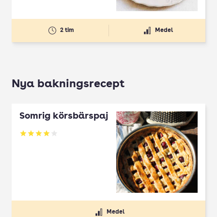
2 tim
Medel
Nya bakningsrecept
Somrig körsbärspaj
Betyg: 4 av 5
Medel