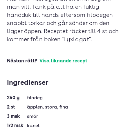
man vill. Tänk på att ha en fuktig
handduk till hands eftersom filodegen
snabbt torkar och går sönder om den
ligger öppen. Receptet räcker till 4 st och
kommer från boken "Lyxlagat".
Nästan rätt?
Visa liknande recept
Ingredienser
250
g
filodeg
2
st
äpplen
, stora, fina
3
msk
smör
1/2
msk
kanel