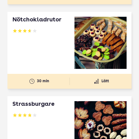
Nötchokladrutor
Betyg: 3.65 av 5
30 min
Lätt
Strassburgare
Betyg: 3.78 av 5