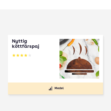
Nyttig
köttfärspaj
Betyg: 3.86 av 5
Medel