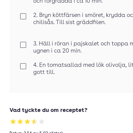
och förgrädda i ca 10 min.
2. Bryn köttfärsen i smöret, krydda och
Klar
chilisås. Till sist gräddfilen.
3. Häll i röran i pajskalet och toppa 
Klar
ugnen i ca 20 min.
4. En tomatsallad med lök olivolja, l
Klar
gott till.
Vad tyckte du om receptet?