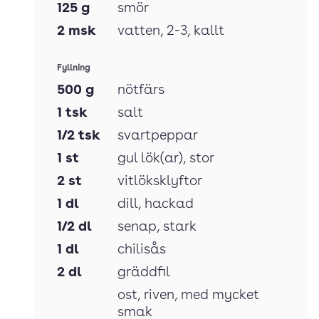
125
g
smör
2
msk
vatten
, 2-3, kallt
Fyllning
500
g
nötfärs
1
tsk
salt
1/2
tsk
svartpeppar
1
st
gul lök(ar)
, stor
2
st
vitlöksklyftor
1
dl
dill
, hackad
1/2
dl
senap
, stark
1
dl
chilisås
2
dl
gräddfil
ost
, riven, med mycket
smak