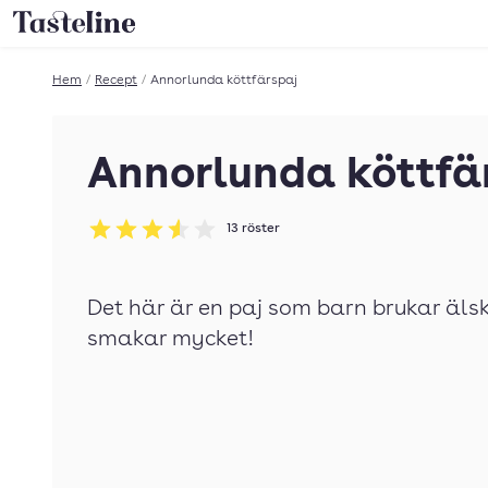
Till Tastelines startsida
Hem
/
Recept
/
Annorlunda köttfärspaj
Annorlunda köttfä
13
röster
Betyg: 3.54 av 5
Det här är en paj som barn brukar älsk
smakar mycket!