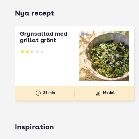
Nya recept
Grynsallad med
grillat grönt
Betyg: 2.5 av 5
25 min
Medel
Inspiration