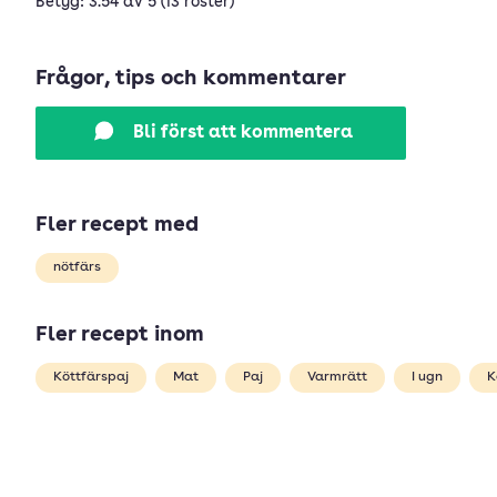
Betyg: 3.54 av 5 (13 röster)
Frågor, tips och kommentarer
Bli först att kommentera
Fler recept med
nötfärs
Fler recept inom
Köttfärspaj
Mat
Paj
Varmrätt
I ugn
K