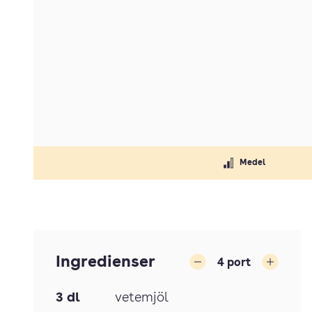
Medel
Ingredienser
4
port
Minska
Öka
3
dl
vetemjöl