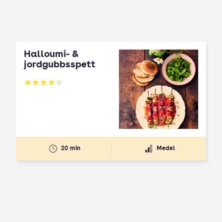
Halloumi- &
jordgubbsspett
Betyg: 4.3 av 5
20 min
Medel