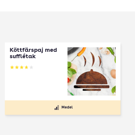
Köttfärspaj med
sufflétak
Betyg: 3.75 av 5
Medel