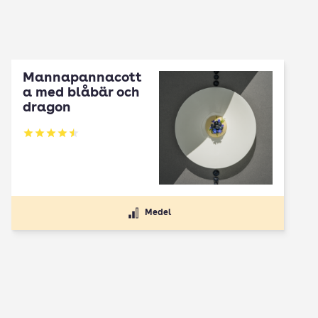
Mannapannacott
a med blåbär och
dragon
Betyg: 4.5 av 5
Medel