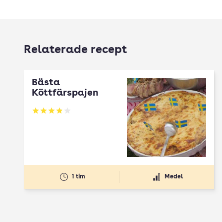
Relaterade recept
Bästa
Köttfärspajen
Betyg: 3.89 av 5
1 tim
Medel