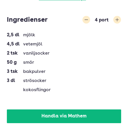
Ingredienser
4
port
Minska
Öka
2,5
dl
mjölk
4,5
dl
vetemjöl
2
tsk
vaniljsocker
50
g
smör
3
tsk
bakpulver
3
dl
strösocker
kokosflingor
Handla via Mathem