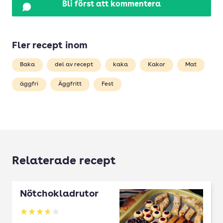
Bli först att kommentera
Fler recept inom
Baka
del av recept
kaka
Kakor
Mat
äggfri
Äggfritt
Fest
Relaterade recept
Nötchokladrutor
Betyg: 3.65 av 5