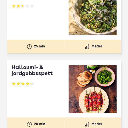
Betyg: 2.5 av 5
25 min
Medel
Halloumi- &
jordgubbsspett
Betyg: 4.3 av 5
20 min
Medel