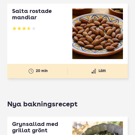
Salta rostade
mandlar
Betyg: 3.54 av 5
20 min
Lätt
Nya bakningsrecept
Grynsallad med
grillat grönt