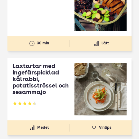
30 min
Lätt
Laxtartar med
ingefärspicklad
kålrabbi,
potatisströssel och
sesammajo
Betyg: 4.4 av 5
Medel
Vintips