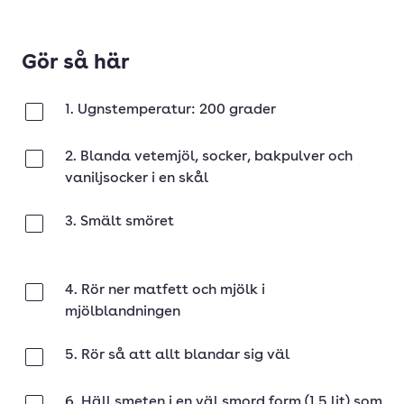
Gör så här
1. Ugnstemperatur: 200 grader
Klar
2. Blanda vetemjöl, socker, bakpulver och
Klar
vaniljsocker i en skål
3. Smält smöret
Klar
4. Rör ner matfett och mjölk i
Klar
mjölblandningen
5. Rör så att allt blandar sig väl
Klar
6. Häll smeten i en väl smord form (1,5 lit) som