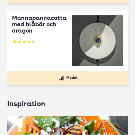
Mannapannacotta
med blåbär och
dragon
Betyg: 4.5 av 5
Medel
Inspiration