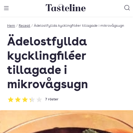
Till Tastelines startsida
äng meny
Öppna meny
Sö
Hem
/
Recept
/
Ädelostfyllda kycklingfiléer tillagade i mikrovågsugn
Ädelostfyllda
kycklingfiléer
tillagade i
mikrovågsugn
7
röster
Betyg: 3.29 av 5