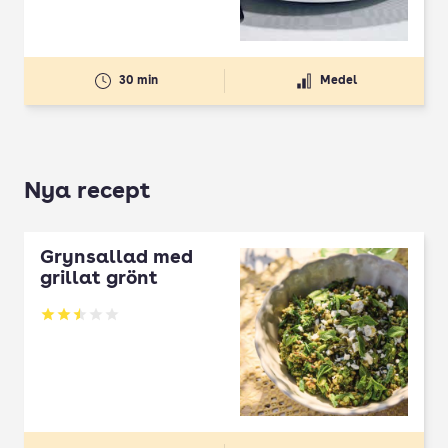
30 min
Medel
Nya recept
Grynsallad med
grillat grönt
Betyg: 2.5 av 5