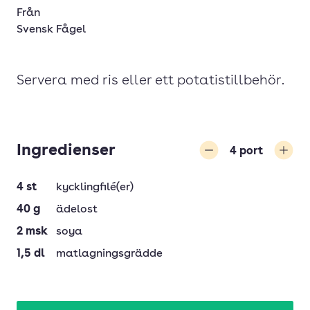
Från
Svensk Fågel
Servera med ris eller ett potatistillbehör.
Ingredienser
4
port
Minska
Öka
4
st
kycklingfilé(er)
40
g
ädelost
2
msk
soya
1,5
dl
matlagningsgrädde