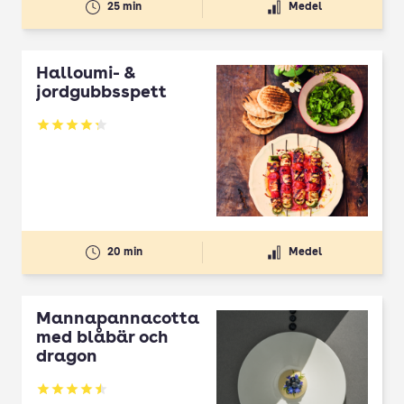
25 min
Medel
Halloumi- &
jordgubbsspett
Betyg: 4.3 av 5
20 min
Medel
Mannapannacotta
med blåbär och
dragon
Betyg: 4.5 av 5