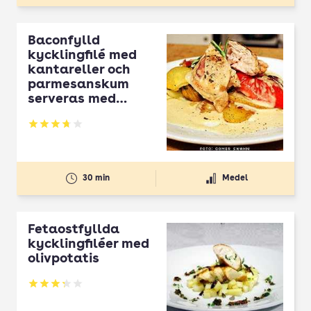
Baconfylld
kycklingfilé med
kantareller och
parmesanskum
serveras med
sparrispotatiskom
pott
Betyg: 3.7 av 5
30 min
Medel
Fetaostfyllda
kycklingfiléer med
olivpotatis
Betyg: 3.25 av 5