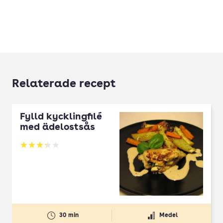
Relaterade recept
Fylld kycklingfilé
med ädelostsås
Betyg: 3.25 av 5
30 min
Medel