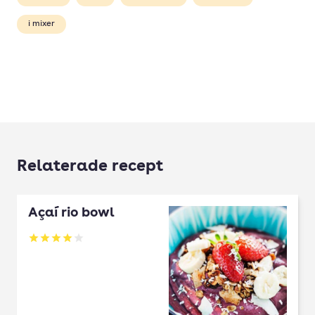
i mixer
Relaterade recept
Açaí rio bowl
Betyg: 4 av 5