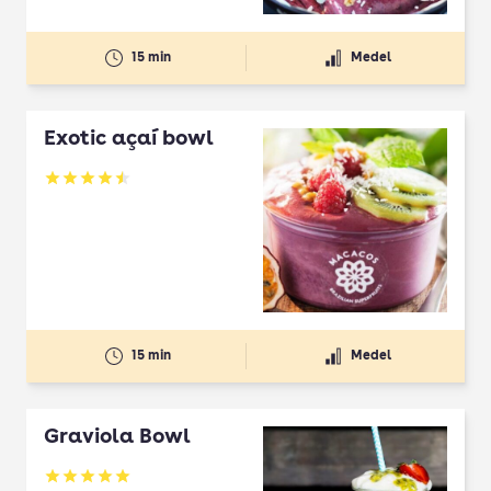
15 min
Medel
Exotic açaí bowl
Betyg: 4.5 av 5
15 min
Medel
Graviola Bowl
Betyg: 5 av 5