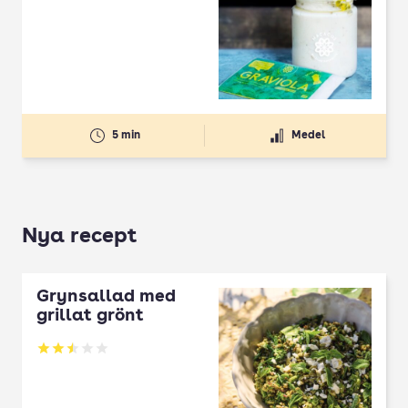
5 min
Medel
Nya recept
Grynsallad med
grillat grönt
Betyg: 2.5 av 5