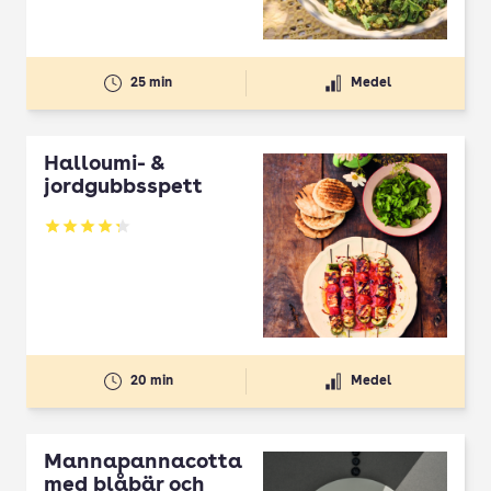
25 min
Medel
Halloumi- &
jordgubbsspett
Betyg: 4.3 av 5
20 min
Medel
Mannapannacotta
med blåbär och