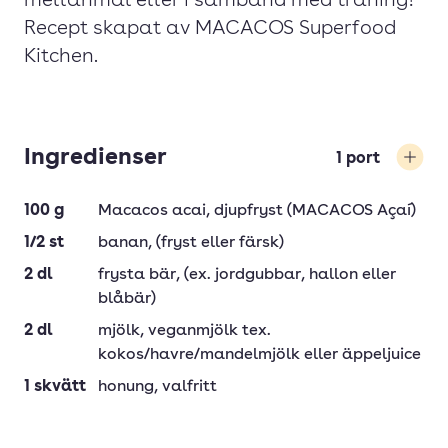
mellanmål eller i samband med träning!
Recept skapat av MACACOS Superfood
Kitchen.
Ingredienser
1
port
Öka
100
g
Macacos acai
, djupfryst (MACACOS Açaí)
1/2
st
banan
, (fryst eller färsk)
2
dl
frysta bär
, (ex. jordgubbar, hallon eller
blåbär)
2
dl
mjölk
, veganmjölk tex.
kokos/havre/mandelmjölk eller äppeljuice
1
skvätt
honung
, valfritt