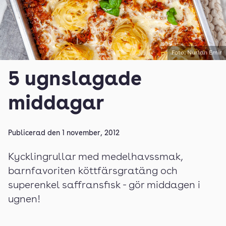
Foto: Nurlan Emir
5 ugnslagade
middagar
Publicerad den
1 november, 2012
Kycklingrullar med medelhavssmak,
barnfavoriten köttfärsgratäng och
superenkel saffransfisk - gör middagen i
ugnen!