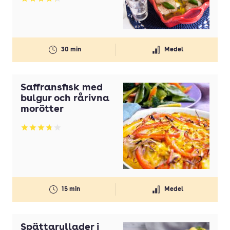
Betyg: 4.27 av 5
30 min
Medel
Saffransfisk med
bulgur och rårivna
morötter
Betyg: 3.77 av 5
15 min
Medel
Spättarullader i