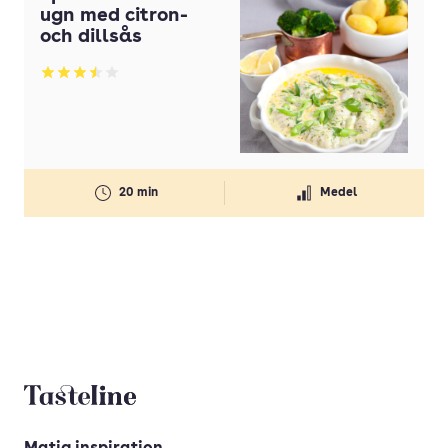
ugn med citron-
och dillsås
Betyg: 3.48 av 5
20 min
Medel
Tasteline startsida