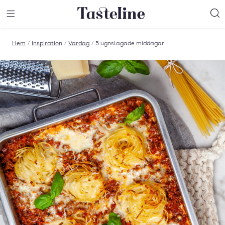
Till Tastelines startsida
äng meny
Öppna meny
Sö
Hem
/
Inspiration
/
Vardag
/
5 ugnslagade middagar