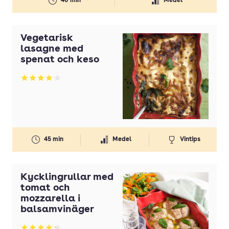
40 min
Medel
Vegetarisk
lasagne med
spenat och keso
Betyg: 3.87 av 5
45 min
Medel
Vintips
Kycklingrullar med
tomat och
mozzarella i
balsamvinäger