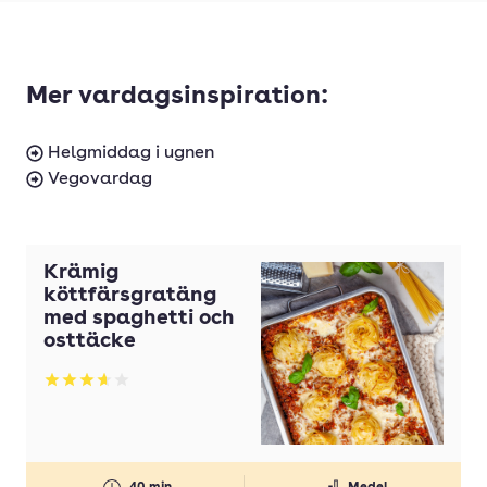
Mer vardagsinspiration:
Helgmiddag i ugnen
Vegovardag
Krämig
köttfärsgratäng
med spaghetti och
osttäcke
Betyg: 3.65 av 5