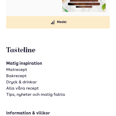
Kalvlever
Kalvlägg
Medel
Kalvrack
Kalvrygg
Kalvstek
Tasteline startsida
Kalvtunga
Kalvytterfilé
Matig inspiration
Matrecept
Nötfilé
Bakrecept
Nötfärs
Dryck & drinkar
Alla våra recept
Nötfärs, mager
Tips, nyheter och matig fakta
Nötgrytbitar
Nötrulle
Information & villkor