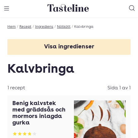
Till Tastelines startsida
äng meny
Öppna meny
Sö
Hem
/
Recept
/
Ingrediens
/
Nötkött
/
Kalvbringa
Visa ingredienser
Hel oxfilé
Kalvbringa
Högrev av kalv
Kalventrecôte
1 recept
Sida 1 av 1
Kalvfilé
Benig kalvstek
Kalvfärs
med gräddsås och
mormors inlagda
Kalvinnanlår
gurka
Kalvkotletter
Betyg: 3.8 av 5