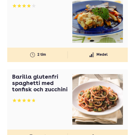
Olivolja
Betyg: 3.93 av 5
Olja
Ost
Paprika
Pasta
2 tim
Medel
Persilja
Potatis
Barilla glutenfri
Potatis(ar)
spaghetti med
tonfisk och zucchini
Purjolök(ar)
Betyg: 4.7 av 5
Rapsolja
Smör
Strösocker