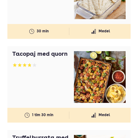
30 min
Medel
Tacopaj med quorn
Betyg: 3.8 av 5
1 tim 30 min
Medel