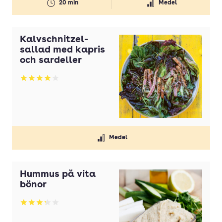
20 min
Medel
Svamp
Timjan
Kalvschnitzel-
Tomater
sallad med kapris
och sardeller
Tomatpuré
Vaniljsocker
Betyg: 3.93 av 5
Vetemjöl
Vispgrädde
Vitlök
Medel
Ägg
Hummus på vita
bönor
Betyg: 3.28 av 5