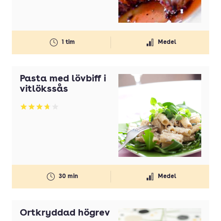
Gul lök(ar)
Gurka
1 tim
Medel
Honung
Ingefära
Pasta med lövbiff i
Koriander
vitlökssås
Kyckling
Betyg: 3.7 av 5
Lax
Lime
Margarin
Mjölk
30 min
Medel
Morötter
Nötkött
Örtkryddad högrev