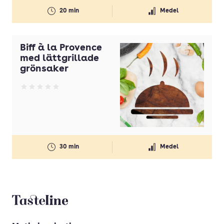
20 min
Medel
Biff à la Provence
med lättgrillade
grönsaker
Betyg: 0 av 5
30 min
Medel
Tasteline startsida