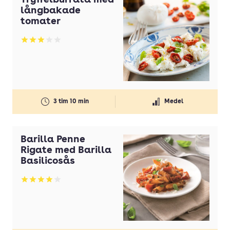
Tryffelburrata med
långbakade
tomater
Betyg: 3 av 5
3 tim 10 min
Medel
Barilla Penne
Rigate med Barilla
Basilicosås
Betyg: 4 av 5