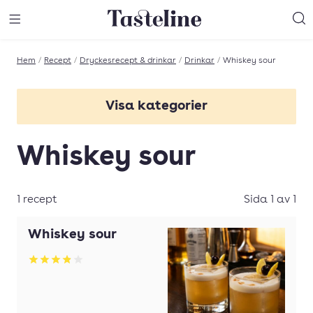
Till Tastelines startsida
äng meny
Öppna meny
Sö
Hem
/
Recept
/
Dryckesrecept & drinkar
/
Drinkar
/
Whiskey sour
Visa kategorier
Alkoholfri
Whiskey sour
Alkoholfria drinkar
Bacardi
1 recept
Sida 1 av 1
Bitter
Whiskey sour
Brännvin
Betyg: 3.86 av 5
Bål
Campari