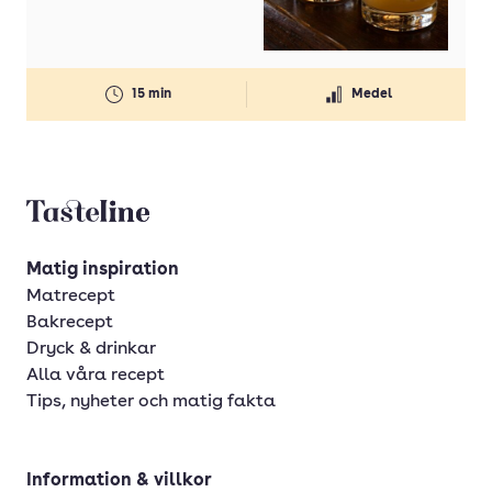
Cider
Cocktail
15 min
Medel
Cognac
Dubonnet
Frisk
Tasteline startsida
Fruktig
Gin
Matig inspiration
Matrecept
Konjak
Bakrecept
Kryddig
Dryck & drinkar
Alla våra recept
Likör
Tips, nyheter och matig fakta
Ljus rom
Longdrink
Information & villkor