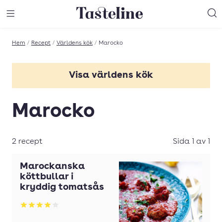
Till Tastelines startsida
äng meny
Öppna meny
Sö
Hem
/
Recept
/
Världens kök
/
Marocko
Visa världens kök
Afrika
Marocko
Amerika
Asien
2 recept
Sida 1 av 1
Cypern
Marockanska
Frankrike
köttbullar i
kryddig tomatsås
Grekland
Betyg: 3.99 av 5
Indien