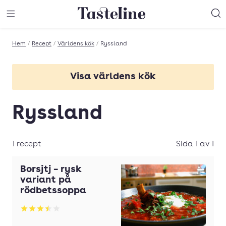
Till Tastelines startsida
äng meny
Öppna meny
Sö
Hem
/
Recept
/
Världens kök
/
Ryssland
Visa världens kök
Afrika
Ryssland
Amerika
Asien
1 recept
Sida 1 av 1
Cypern
Borsjtj – rysk
Frankrike
variant på
rödbetssoppa
Grekland
Betyg: 3.53 av 5
Indien