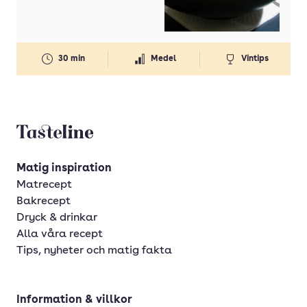
Indonesien
Iran
30 min
Medel
Vintips
Italien
Kina
Kroatien
Tasteline startsida
Libanon
Marocko
Matig inspiration
Matrecept
Mellanöstern
Bakrecept
Mexico
Dryck & drinkar
Alla våra recept
Nord- och Sydamerika
Tips, nyheter och matig fakta
Ryssland
Spanien
Information & villkor